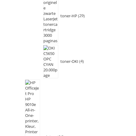
toner-HP
29
toner-OKI
4