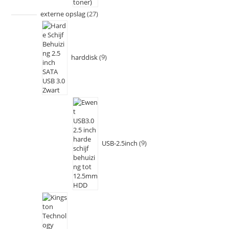
externe opslag
27
harddisk
9
USB-2.5inch
9