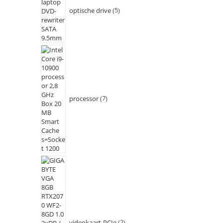
optische drive
5
processor
7
videokaart-PCIe
2