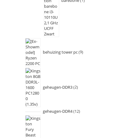
barebone
1
behuizing tower pc
9
geheugen-DDR3
2
geheugen-DDR4
12