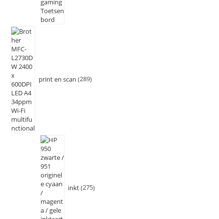
print en scan
289
inkt
275