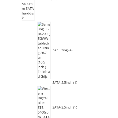
behuizing
4
SATA-2.5inch
1
SATA-3.5inch
5