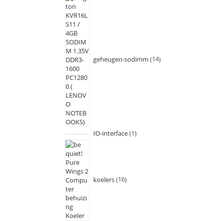
geheugen-sodimm
14
IO-interface
1
koelers
16