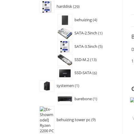
harddisk
29
behuizing
4
SATA-2.5inch
1
B
SATA-3.5inch
5
D
SSD-M.2
13
1
SSD-SATA
6
systemen
1
barebone
1
behuizing tower pc
9