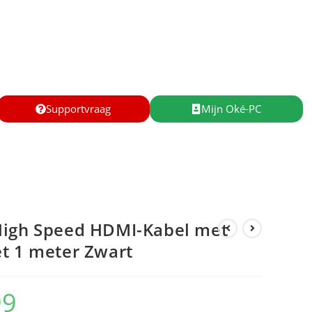
Supportvraag
Mijn Oké-PC
High Speed HDMI-Kabel met
t 1 meter Zwart
99