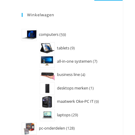
Winkelwagen
computers
59
tablets
9
all-in-one systemen
7
business line
4
desktops merken
1
maatwerk Oke-PC IT
9
laptops
29
pc-onderdelen
128