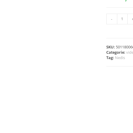
-
SKU:
50118006
Categorie:
vid
Tag:
Nedis