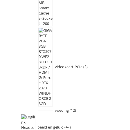
videokaart-PCIe
2
voeding
12
beeld en geluid
47