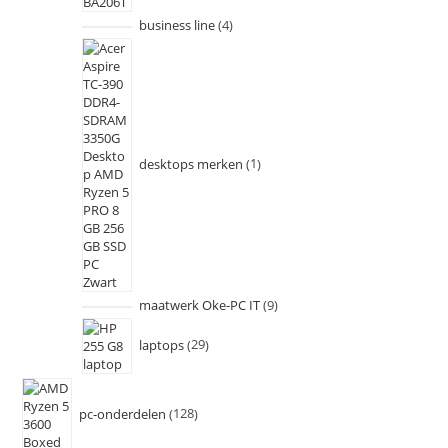
business line
4
desktops merken
1
maatwerk Oke-PC IT
9
laptops
29
pc-onderdelen
128