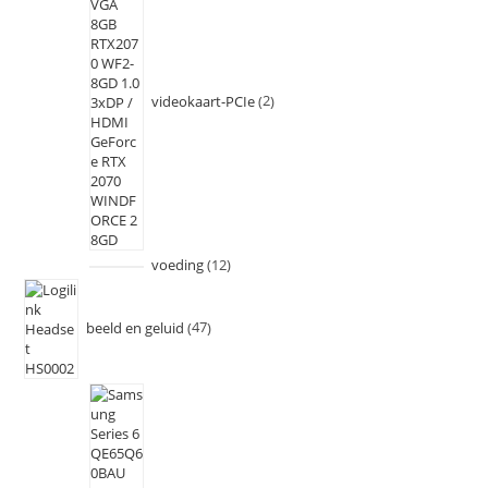
videokaart-PCIe
2
voeding
12
beeld en geluid
47