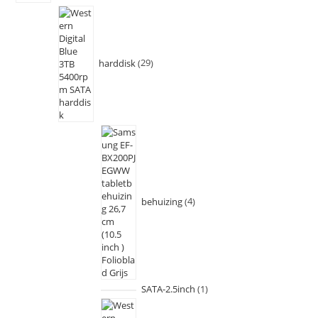
harddisk
29
behuizing
4
SATA-2.5inch
1