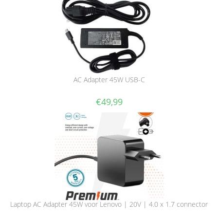
AC Adapter 45W USB-C
€
49,99
Laptop AC Adapter 45W voor Lenovo | 20V | 4.0 x 1.7 connector