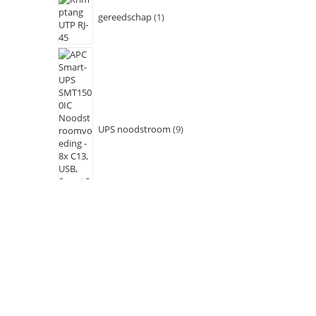
gereedschap
1
UPS noodstroom
9
diversen
13
batterijen
13