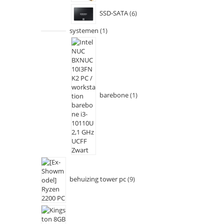
SSD-SATA
6
systemen
1
barebone
1
behuizing tower pc
9