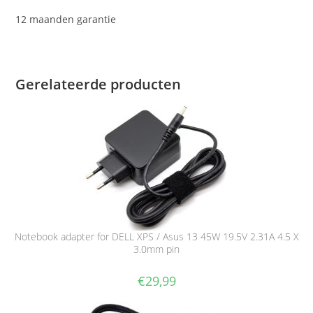
12 maanden garantie
Gerelateerde producten
Notebook adapter for DELL XPS / Asus 13 45W 19.5V 2.31A 4.5 X
3.0mm pin
€
29,99