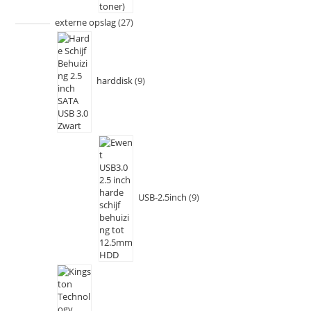
externe opslag
27
harddisk
9
USB-2.5inch
9