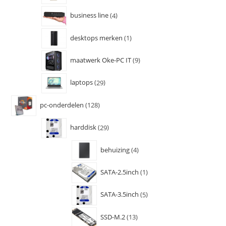
business line
4
desktops merken
1
maatwerk Oke-PC IT
9
laptops
29
pc-onderdelen
128
harddisk
29
behuizing
4
SATA-2.5inch
1
SATA-3.5inch
5
SSD-M.2
13