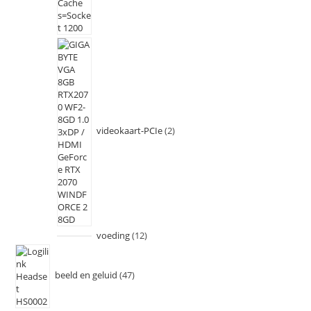
videokaart-PCIe
2
voeding
12
beeld en geluid
47