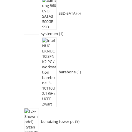
SSD-SATA
6
systemen
1
barebone
1
behuizing tower pc
9