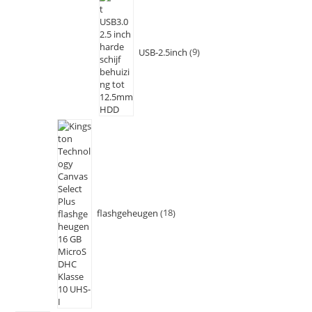
USB-2.5inch
9
flashgeheugen
18