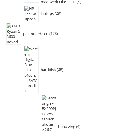
maatwerk Oke-PC IT
9
laptops
29
pc-onderdelen
128
harddisk
29
behuizing
4