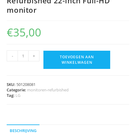
Refurbished 22-inch Full-HD
monitor
€
35,00
-
+
TOEVOEGEN AAN
WINKELWAGEN
SKU:
501208081
Categorie:
monitoren-refurbished
Tag:
LG
BESCHRIJVING