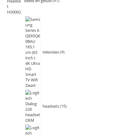
beeld en geluid
47
televisies
4
headsets
16