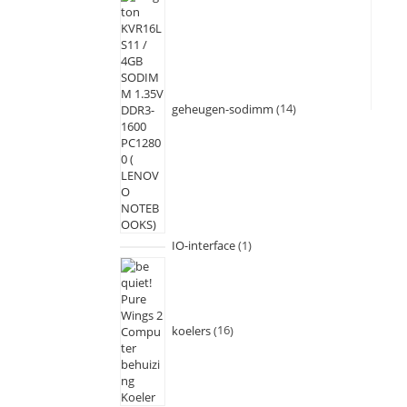
geheugen-sodimm
14
IO-interface
1
koelers
16