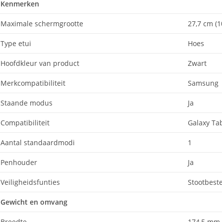
Kenmerken
Maximale schermgrootte
27,7 cm (1
Type etui
Hoes
Hoofdkleur van product
Zwart
Merkcompatibiliteit
Samsung
Staande modus
Ja
Compatibiliteit
Galaxy Ta
Aantal standaardmodi
1
Penhouder
Ja
Veiligheidsfunties
Stootbest
Gewicht en omvang
Breedte
174,5 mm