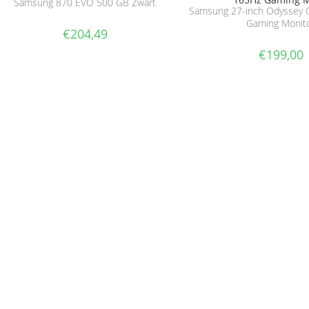
Samsung 870 EVO 500 GB Zwart
Samsung 27-inch Odyssey
Gaming Monit
€
204,49
€
199,00