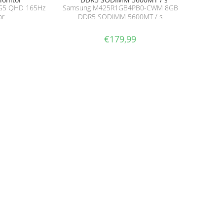
 G5 QHD 165Hz
Samsung M425R1GB4PB0-CWM 8GB
or
DDR5 SODIMM 5600MT / s
€
179,99