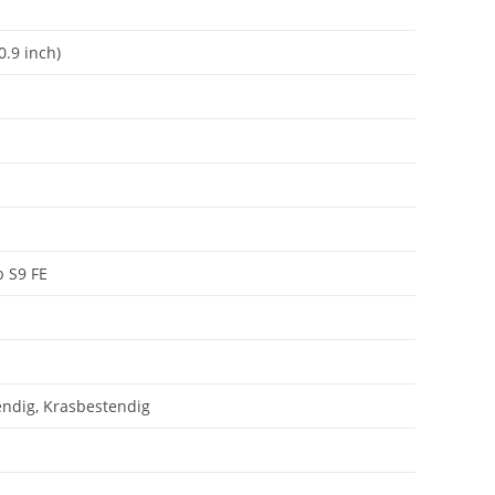
0.9 inch)
b S9 FE
endig, Krasbestendig