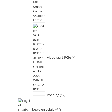
videokaart-PCIe
2
voeding
12
beeld en geluid
47