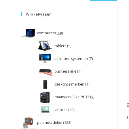
Winkelwagen
computers
59
tablets
9
all-in-one systemen
7
business line
4
desktops merken
1
maatwerk Oke-PC IT
9
B
laptops
29
T
pc-onderdelen
128