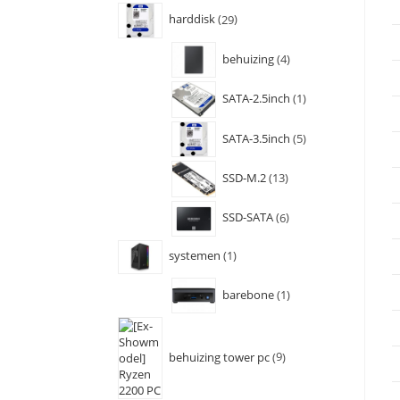
harddisk
29
behuizing
4
SATA-2.5inch
1
SATA-3.5inch
5
SSD-M.2
13
SSD-SATA
6
systemen
1
barebone
1
behuizing tower pc
9