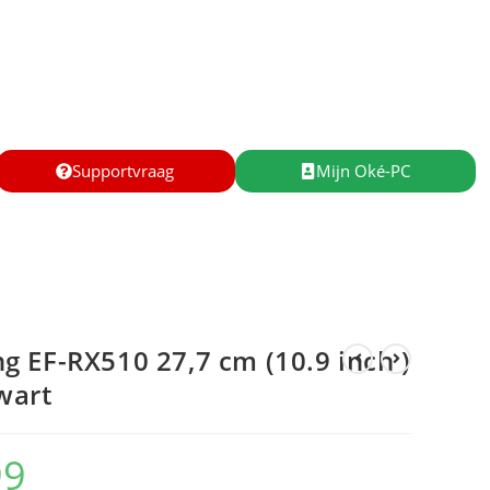
Supportvraag
Mijn Oké-PC
 EF-RX510 27,7 cm (10.9 inch )
wart
99