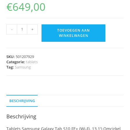
€
649,00
-
+
TOEVOEGEN AAN
WINKELWAGEN
SKU:
501207929
Categorie:
tablets
Tag:
Samsung
BESCHRIJVING
Beschrijving
Tablets Samsung Galaxy Tab S10 FE+ (Wi-Fi, 13.1′) Omcirkel