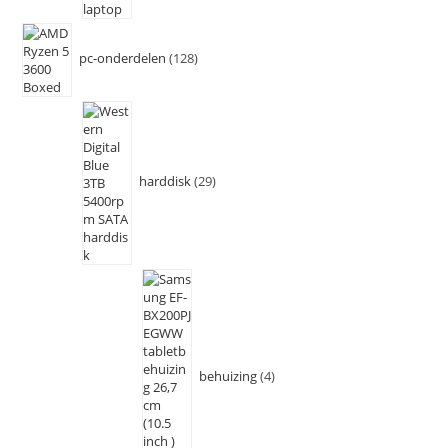
pc-onderdelen
128
harddisk
29
behuizing
4