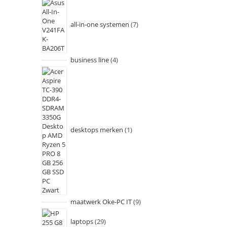
all-in-one systemen
7
business line
4
desktops merken
1
maatwerk Oke-PC IT
9
laptops
29