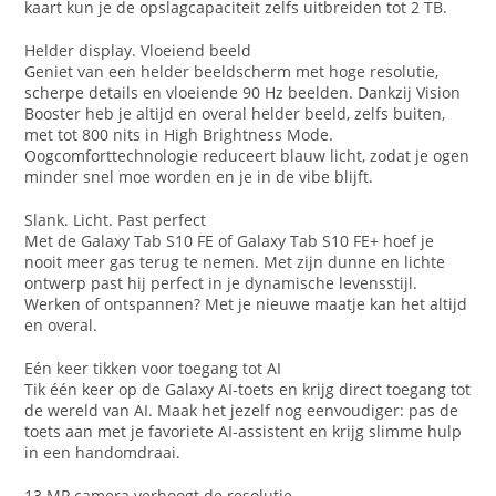
kaart kun je de opslagcapaciteit zelfs uitbreiden tot 2 TB.
Helder display. Vloeiend beeld
Geniet van een helder beeldscherm met hoge resolutie,
scherpe details en vloeiende 90 Hz beelden. Dankzij Vision
Booster heb je altijd en overal helder beeld, zelfs buiten,
met tot 800 nits in High Brightness Mode.
Oogcomforttechnologie reduceert blauw licht, zodat je ogen
minder snel moe worden en je in de vibe blijft.
Slank. Licht. Past perfect
Met de Galaxy Tab S10 FE of Galaxy Tab S10 FE+ hoef je
nooit meer gas terug te nemen. Met zijn dunne en lichte
ontwerp past hij perfect in je dynamische levensstijl.
Werken of ontspannen? Met je nieuwe maatje kan het altijd
en overal.
Eén keer tikken voor toegang tot AI
Tik één keer op de Galaxy AI-toets en krijg direct toegang tot
de wereld van AI. Maak het jezelf nog eenvoudiger: pas de
toets aan met je favoriete AI-assistent en krijg slimme hulp
in een handomdraai.
13 MP camera verhoogt de resolutie