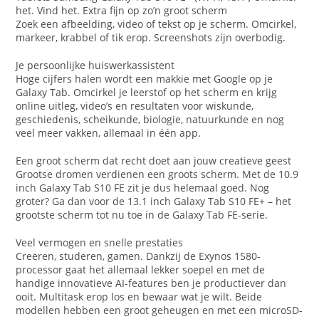
het. Vind het. Extra fijn op zo’n groot scherm
Zoek een afbeelding, video of tekst op je scherm. Omcirkel,
markeer, krabbel of tik erop. Screenshots zijn overbodig.
Je persoonlijke huiswerkassistent
Hoge cijfers halen wordt een makkie met Google op je
Galaxy Tab. Omcirkel je leerstof op het scherm en krijg
online uitleg, video’s en resultaten voor wiskunde,
geschiedenis, scheikunde, biologie, natuurkunde en nog
veel meer vakken, allemaal in één app.
Een groot scherm dat recht doet aan jouw creatieve geest
Grootse dromen verdienen een groots scherm. Met de 10.9
inch Galaxy Tab S10 FE zit je dus helemaal goed. Nog
groter? Ga dan voor de 13.1 inch Galaxy Tab S10 FE+ – het
grootste scherm tot nu toe in de Galaxy Tab FE-serie.
Veel vermogen en snelle prestaties
Creëren, studeren, gamen. Dankzij de Exynos 1580-
processor gaat het allemaal lekker soepel en met de
handige innovatieve AI-features ben je productiever dan
ooit. Multitask erop los en bewaar wat je wilt. Beide
modellen hebben een groot geheugen en met een microSD-