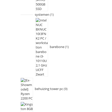
systemen
1
barebone
1
behuizing tower pc
9