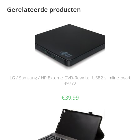
Gerelateerde producten
LG / Samsung / HP Externe DVD-Rewriter USB2 slimline zwart
49772
€
39,99