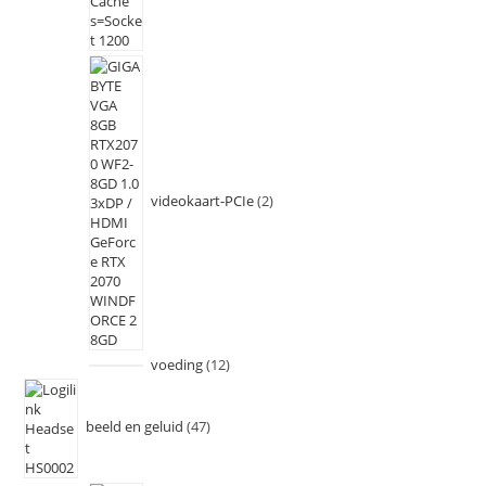
videokaart-PCIe
2
voeding
12
beeld en geluid
47