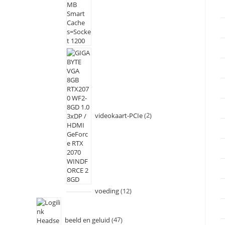
videokaart-PCIe
2
voeding
12
beeld en geluid
47