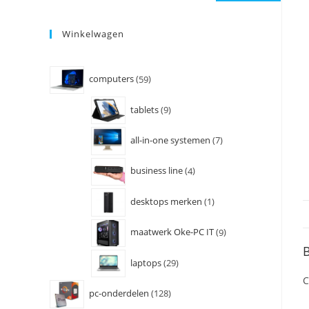
Winkelwagen
computers
59
tablets
9
all-in-one systemen
7
business line
4
desktops merken
1
maatwerk Oke-PC IT
9
B
laptops
29
C
pc-onderdelen
128