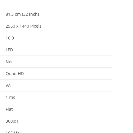
81,3 cm (32 inch)
2560 x 1440 Pixels
16:9
LED
Nee
Quad HD
VA
1 ms
Flat
3000:1
165 Hz