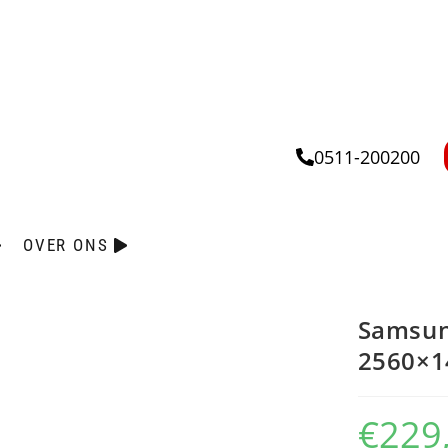
0511-200200
OVER ONS
Samsun
2560×1
€
229