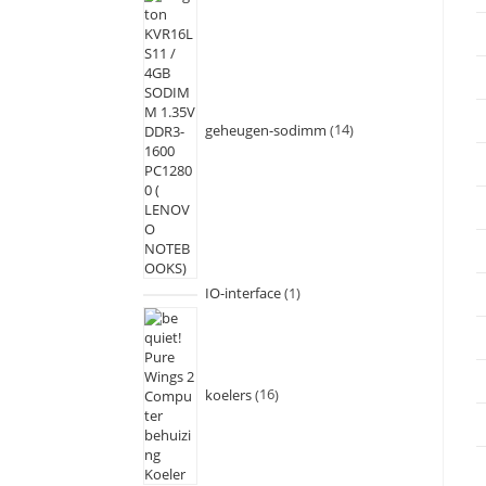
geheugen-sodimm
14
IO-interface
1
koelers
16