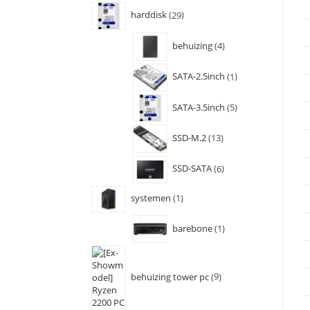
harddisk
29
behuizing
4
SATA-2.5inch
1
SATA-3.5inch
5
SSD-M.2
13
SSD-SATA
6
systemen
1
barebone
1
behuizing tower pc
9