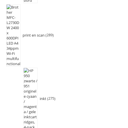
print en scan
289
inkt
275