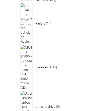
IO-interface
1
koelers
16
mainboard
15
optische drive
5