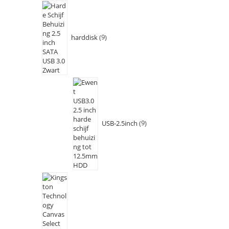
harddisk
9
USB-2.5inch
9