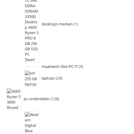
desktops merken
1
maatwerk Oke-PC IT
9
laptops
29
pc-onderdelen
128