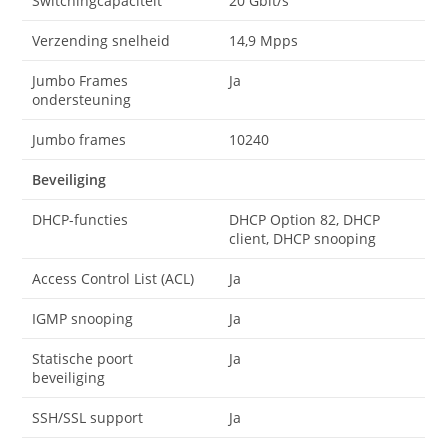
Switchingcapaciteit
20 Gbit/s
Verzending snelheid
14,9 Mpps
Jumbo Frames
Ja
ondersteuning
Jumbo frames
10240
Beveiliging
DHCP-functies
DHCP Option 82, DHCP
client, DHCP snooping
Access Control List (ACL)
Ja
IGMP snooping
Ja
Statische poort
Ja
beveiliging
SSH/SSL support
Ja