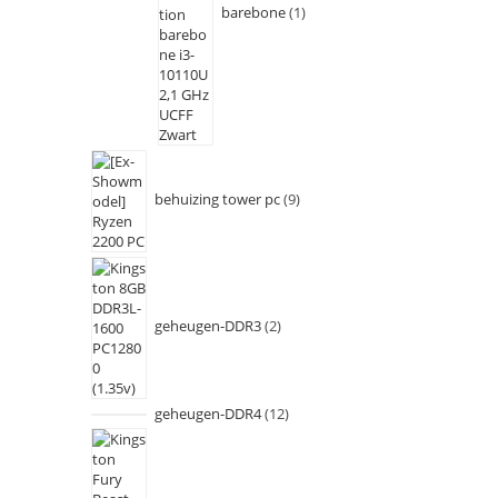
barebone
1
behuizing tower pc
9
geheugen-DDR3
2
geheugen-DDR4
12