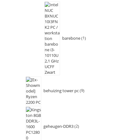
barebone
1
behuizing tower pc
9
geheugen-DDR3
2