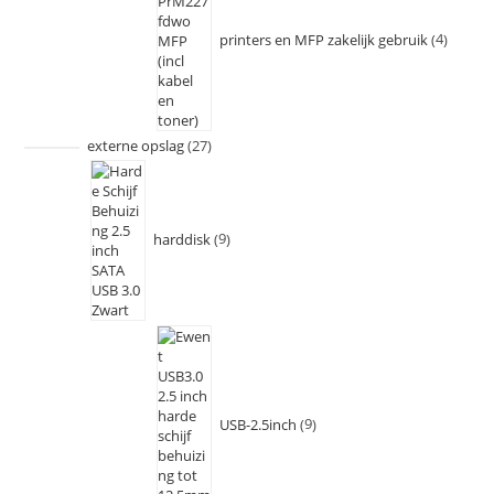
printers en MFP zakelijk gebruik
4
externe opslag
27
harddisk
9
USB-2.5inch
9