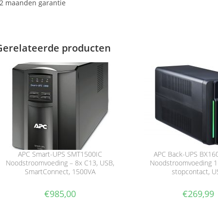
2 maanden garantie
Gerelateerde producten
APC Smart-UPS SMT1500IC
APC Back-UPS BX16
Noodstroomvoeding – 8x C13, USB,
Noodstroomvoeding 1
SmartConnect, 1500VA
stopcontact, 
€
985,00
€
269,99