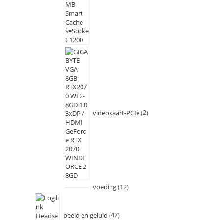
videokaart-PCIe
2
voeding
12
beeld en geluid
47