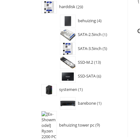
1
harddisk
29
behuizing
4
SATA-2.5inch
1
SATA-3.5inch
5
SSD-M.2
13
SSD-SATA
6
systemen
1
barebone
1
behuizing tower pc
9