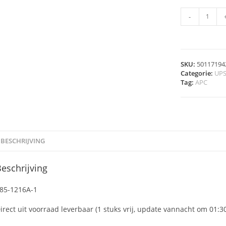
-
SKU:
50117194
Categorie:
UPS
Tag:
APC
BESCHRIJVING
eschrijving
85-1216A-1
irect uit voorraad leverbaar (1 stuks vrij, update vannacht om 01:3