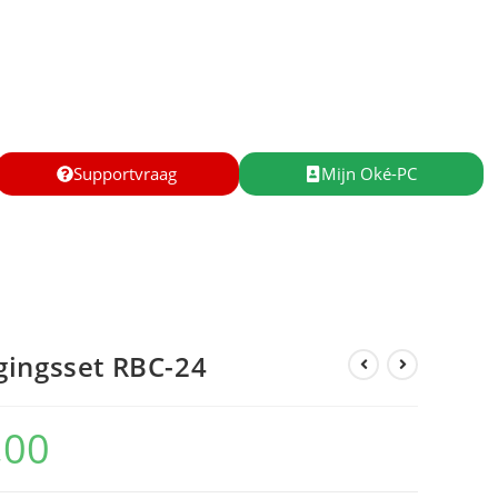
Supportvraag
Mijn Oké-PC
gingsset RBC-24
,00