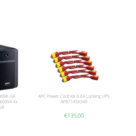
00MI-GR
APC Power Cord Kit 6 EA Locking UPS
600VA 4x
AP8714SX340
USB
€
135,00