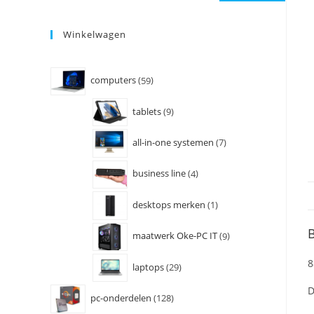
Winkelwagen
computers
59
tablets
9
all-in-one systemen
7
business line
4
desktops merken
1
B
maatwerk Oke-PC IT
9
8
laptops
29
D
pc-onderdelen
128