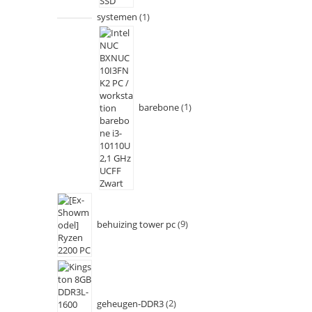
systemen
1
barebone
1
behuizing tower pc
9
geheugen-DDR3
2