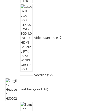
videokaart-PCIe
2
voeding
12
beeld en geluid
47