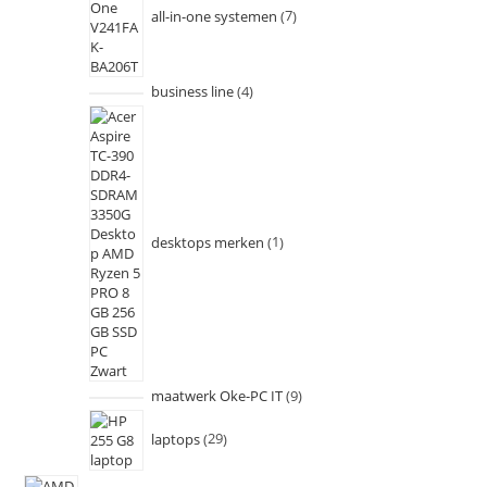
all-in-one systemen
7
business line
4
desktops merken
1
maatwerk Oke-PC IT
9
laptops
29