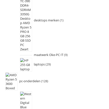
desktops merken
1
maatwerk Oke-PC IT
9
laptops
29
pc-onderdelen
128