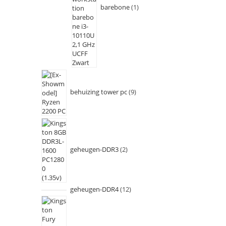
barebone
1
behuizing tower pc
9
geheugen-DDR3
2
geheugen-DDR4
12