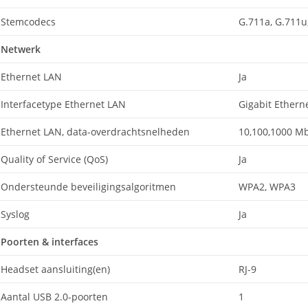
Stemcodecs
G.711a, G.711u,
Netwerk
Ethernet LAN
Ja
Interfacetype Ethernet LAN
Gigabit Ethern
Ethernet LAN, data-overdrachtsnelheden
10,100,1000 Mb
Quality of Service (QoS)
Ja
Ondersteunde beveiligingsalgoritmen
WPA2, WPA3
Syslog
Ja
Poorten & interfaces
Headset aansluiting(en)
RJ-9
Aantal USB 2.0-poorten
1