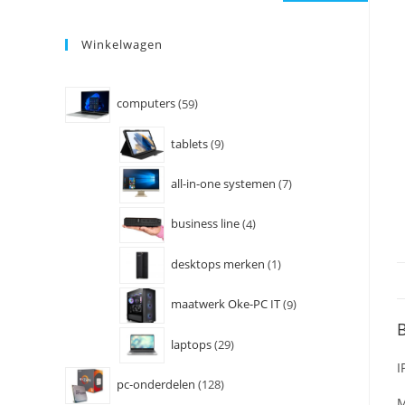
Winkelwagen
computers
59
tablets
9
all-in-one systemen
7
business line
4
desktops merken
1
maatwerk Oke-PC IT
9
B
laptops
29
I
pc-onderdelen
128
M