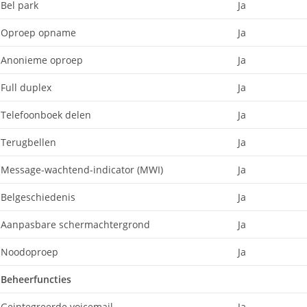
Bel park
Ja
Oproep opname
Ja
Anonieme oproep
Ja
Full duplex
Ja
Telefoonboek delen
Ja
Terugbellen
Ja
Message-wachtend-indicator (MWI)
Ja
Belgeschiedenis
Ja
Aanpasbare schermachtergrond
Ja
Noodoproep
Ja
Beheerfuncties
Geintegreerde voicemail
Ja