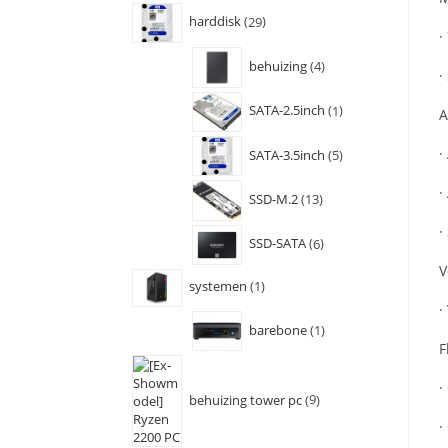
harddisk
29
·
behuizing
4
·
SATA-2.5inch
1
A
·
SATA-3.5inch
5
·
SSD-M.2
13
·
SSD-SATA
6
V
systemen
1
·
barebone
1
F
·
behuizing tower pc
9
·