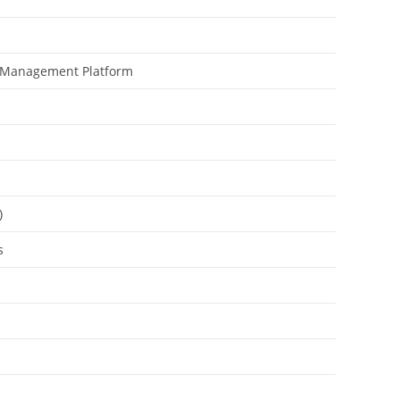
e Management Platform
)
s