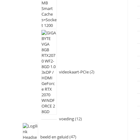
videokaart-PCIe
2
voeding
12
beeld en geluid
47