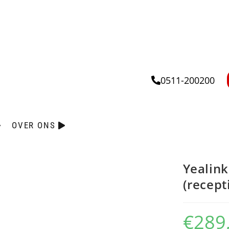
0511-200200
OVER ONS
Yealink
(recept
€
289