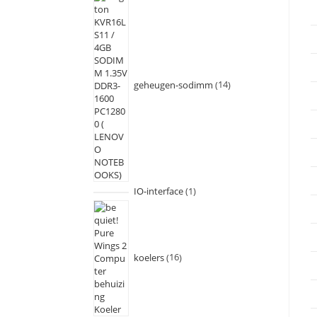
geheugen-sodimm
14
IO-interface
1
koelers
16