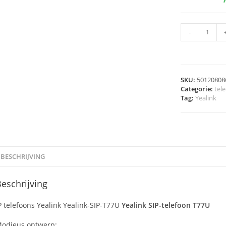
-
SKU:
50120808
Categorie:
tele
Tag:
Yealink
BESCHRIJVING
eschrijving
P telefoons Yealink Yealink-SIP-T77U
Yealink SIP-telefoon T77U
odieus ontwerp: