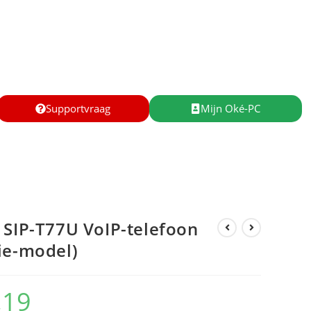
Supportvraag
Mijn Oké-PC
 SIP-T77U VoIP-telefoon
ie-model)
,19