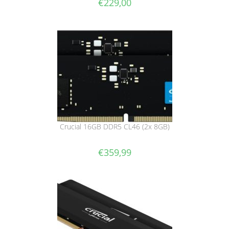
€
229,00
Crucial 16GB DDR5 CL46 (2x 8GB)
€
359,99