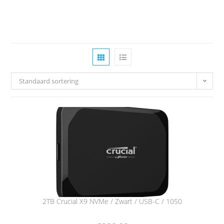
Standaard sortering
2TB Crucial X9 NVMe / Zwart / USB-C / 1050