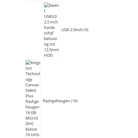
USB-2.5inch
9
flashgeheugen
18