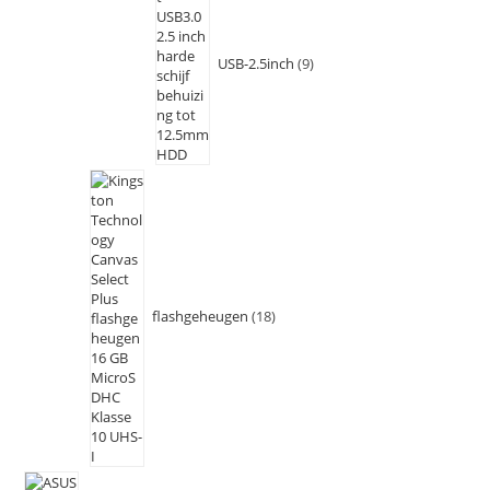
USB-2.5inch
9
flashgeheugen
18