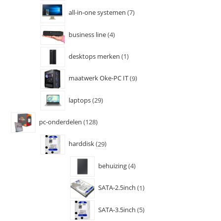
all-in-one systemen
7
business line
4
desktops merken
1
maatwerk Oke-PC IT
9
laptops
29
pc-onderdelen
128
harddisk
29
behuizing
4
SATA-2.5inch
1
SATA-3.5inch
5