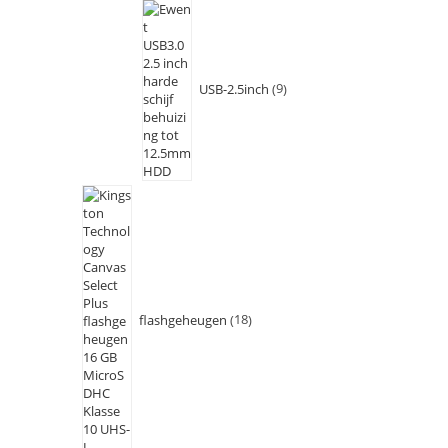
USB-2.5inch
9
flashgeheugen
18