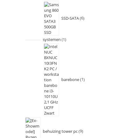
SSD-SATA
6
systemen
1
barebone
1
behuizing tower pc
9