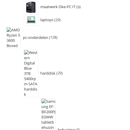
maatwerk Oke-PC IT
9
laptops
29
pc-onderdelen
128
harddisk
29
behuizing
4