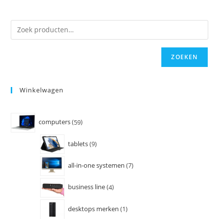
ZOEKEN
Winkelwagen
computers
59
tablets
9
all-in-one systemen
7
business line
4
desktops merken
1