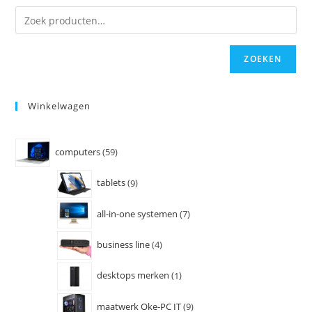
ZOEKEN
Winkelwagen
computers
59
tablets
9
all-in-one systemen
7
business line
4
desktops merken
1
maatwerk Oke-PC IT
9