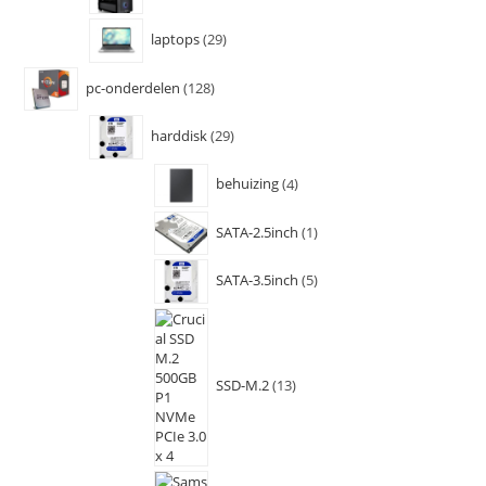
laptops
29
pc-onderdelen
128
harddisk
29
behuizing
4
SATA-2.5inch
1
SATA-3.5inch
5
SSD-M.2
13