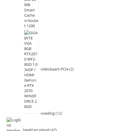
videokaart-PCIe
2
voeding
12
beeld en geluid
47