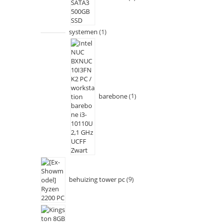
systemen
1
barebone
1
behuizing tower pc
9