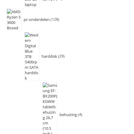
pc-onderdelen
128
harddisk
29
behuizing
4