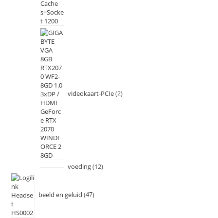
videokaart-PCIe
2
voeding
12
beeld en geluid
47