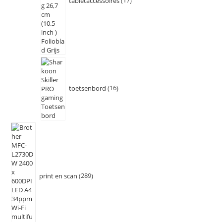
tabletaccessoires
17
toetsenbord
16
print en scan
289