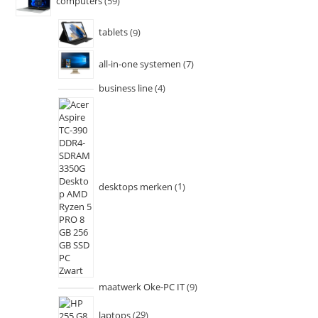
computers
59
tablets
9
all-in-one systemen
7
business line
4
desktops merken
1
maatwerk Oke-PC IT
9
laptops
29