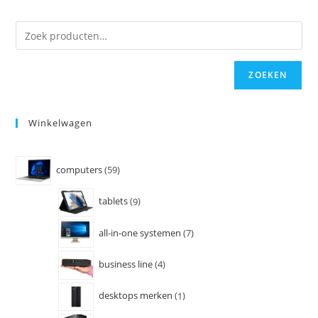
ZOEKEN
Winkelwagen
computers
59
tablets
9
all-in-one systemen
7
business line
4
desktops merken
1