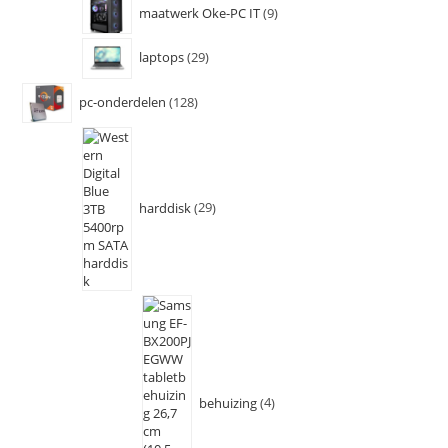
maatwerk Oke-PC IT
9
laptops
29
pc-onderdelen
128
harddisk
29
behuizing
4