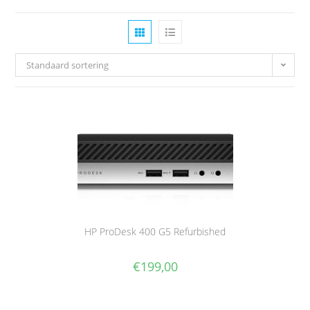
Standaard sortering
HP ProDesk 400 G5 Refurbished
€
199,00