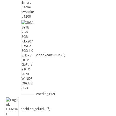
videokaart-PCIe
2
voeding
12
beeld en geluid
47