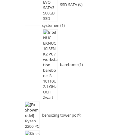
SSD-SATA
6
systemen
1
barebone
1
behuizing tower pc
9