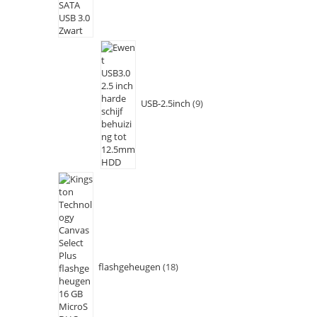
USB-2.5inch
9
flashgeheugen
18