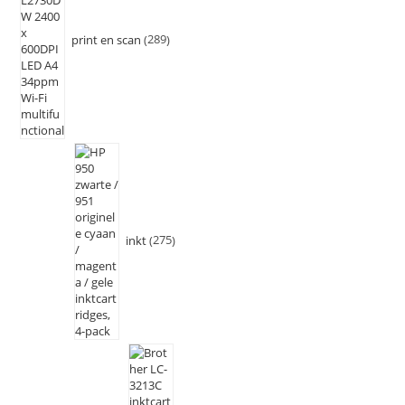
print en scan
289
inkt
275