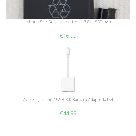
Iphone 5s / 5c Li-ion batterij – 3.8v 1560mAh
€
16,99
Apple Lightning / USB 3.0 Kamera Adapterkabel
€
44,99