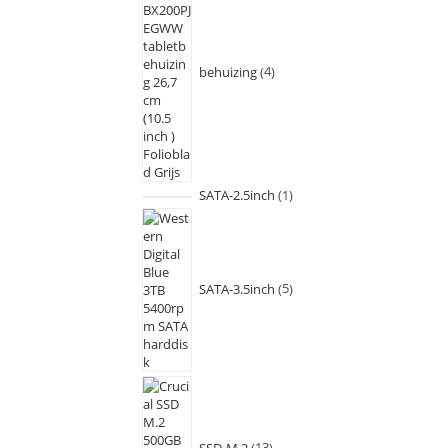
behuizing
4
SATA-2.5inch
1
SATA-3.5inch
5
SSD-M.2
13