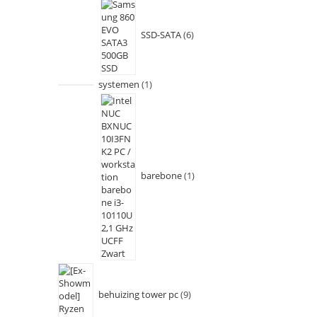
SSD-SATA
6
systemen
1
barebone
1
behuizing tower pc
9