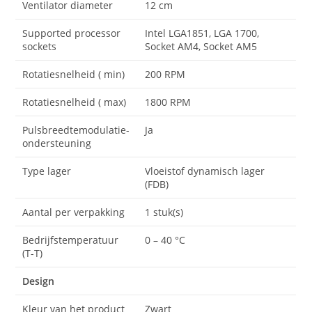
Ventilator diameter
12 cm
Supported processor
Intel LGA1851, LGA 1700,
sockets
Socket AM4, Socket AM5
Rotatiesnelheid ( min)
200 RPM
Rotatiesnelheid ( max)
1800 RPM
Pulsbreedtemodulatie-
Ja
ondersteuning
Type lager
Vloeistof dynamisch lager
(FDB)
Aantal per verpakking
1 stuk(s)
Bedrijfstemperatuur
0 – 40 °C
(T-T)
Design
Kleur van het product
Zwart