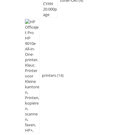
toner-OKI
4
printers
14