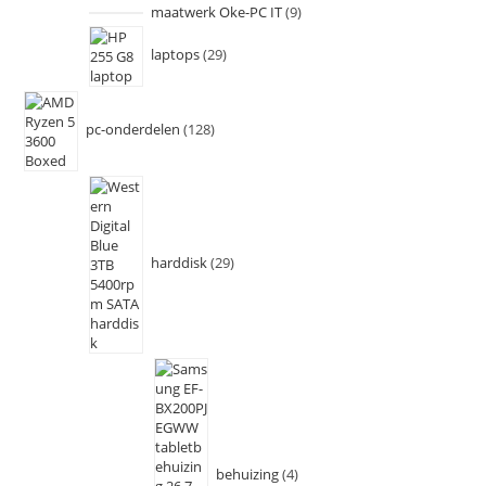
maatwerk Oke-PC IT
9
laptops
29
pc-onderdelen
128
harddisk
29
behuizing
4