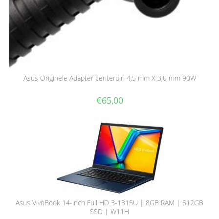
Asus Originele Adapter centerpin 4,5 mm X 3,0 mm 90W
€
65,00
Asus VivoBook 14-inch Full HD 3-1315U | 8GB RAM | 512GB
SSD | W11H