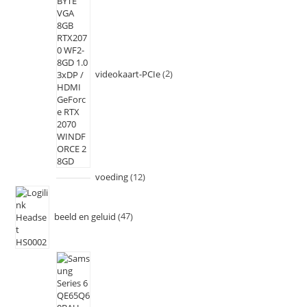
videokaart-PCIe
2
voeding
12
beeld en geluid
47