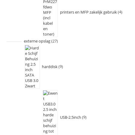
printers en MFP zakelijk gebruik
4
externe opslag
27
harddisk
9
USB-2.5inch
9