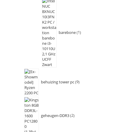
barebone
1
behuizing tower pc
9
geheugen-DDR3
2