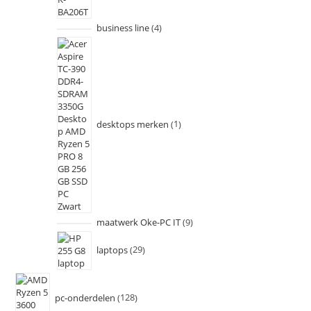
business line
4
desktops merken
1
maatwerk Oke-PC IT
9
laptops
29
pc-onderdelen
128