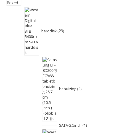
harddisk
29
behuizing
4
SATA-2.5inch
1