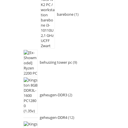
barebone
1
behuizing tower pc
9
geheugen-DDR3
2
geheugen-DDR4
12