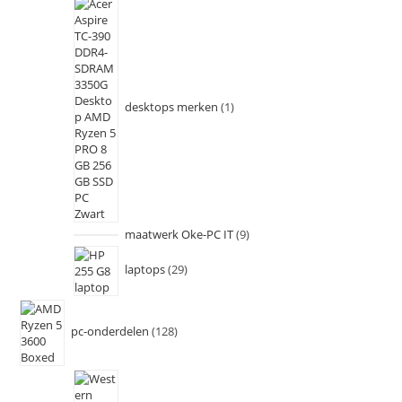
desktops merken
1
maatwerk Oke-PC IT
9
laptops
29
pc-onderdelen
128