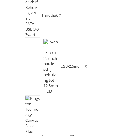
harddisk
9
USB-2.5inch
9