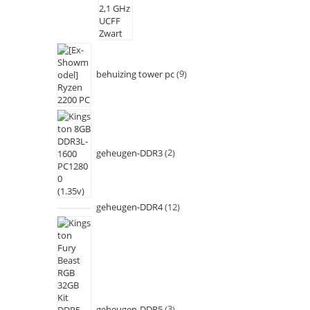
behuizing tower pc
9
geheugen-DDR3
2
geheugen-DDR4
12
geheugen-DDR5
3