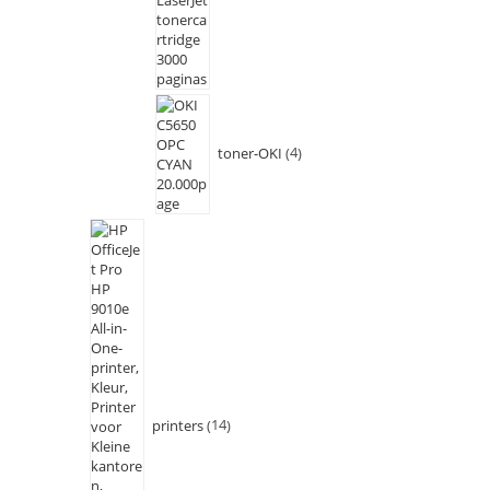
toner-OKI
4
printers
14