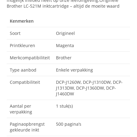
mogelijk invloed heeft op onze leefomgeving.Originele
Brother LC-521M inktcartridge – altijd de moeite waard
Kenmerken
Soort
Origineel
Printkleuren
Magenta
Merkcompatibiliteit
Brother
Type aanbod
Enkele verpakking
Compatibiliteit
DCP-J1260W, DCP-J1310DW, DCP-
J1313DW, DCP-J1360DW, DCP-
J1460DW
Aantal per
1 stuk(s)
verpakking
Paginaopbrengst
500 pagina’s
gekleurde inkt