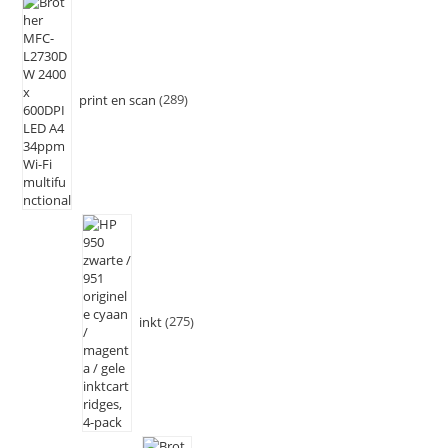
print en scan
289
inkt
275