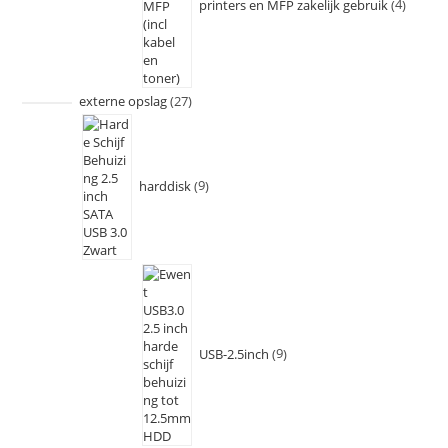
printers en MFP zakelijk gebruik
4
externe opslag
27
harddisk
9
USB-2.5inch
9