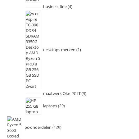
business line
4
desktops merken
1
maatwerk Oke-PC IT
9
laptops
29
pc-onderdelen
128