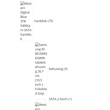
harddisk
29
behuizing
4
SATA-2.5inch
1