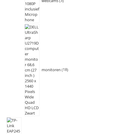
webcams
3
monitoren
18