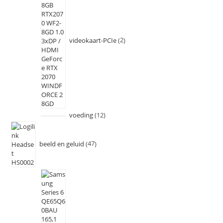
videokaart-PCIe
2
voeding
12
beeld en geluid
47