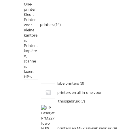
printers
14
labelprinters
3
printers en all-in-one voor
thuisgebruik
7
printers en MFP zakelijk gebruik
4