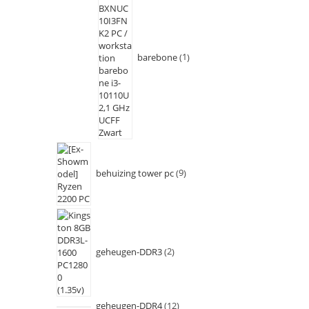
barebone
1
behuizing tower pc
9
geheugen-DDR3
2
geheugen-DDR4
12