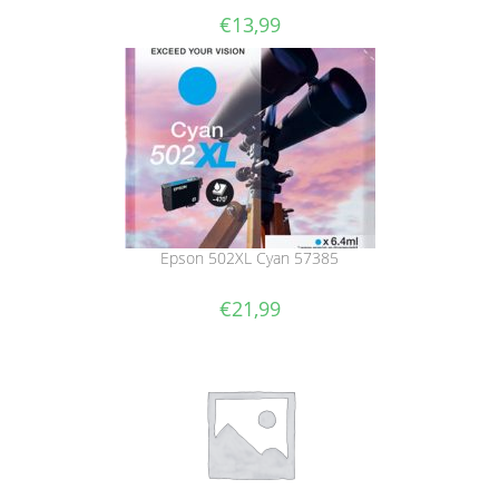
€
13,99
Epson 502XL Cyan 57385
€
21,99