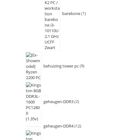
barebone
1
behuizing tower pc
9
geheugen-DDR3
2
geheugen-DDR4
12