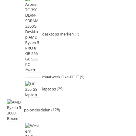
desktops merken
1
maatwerk Oke-PC IT
9
laptops
29
pc-onderdelen
128