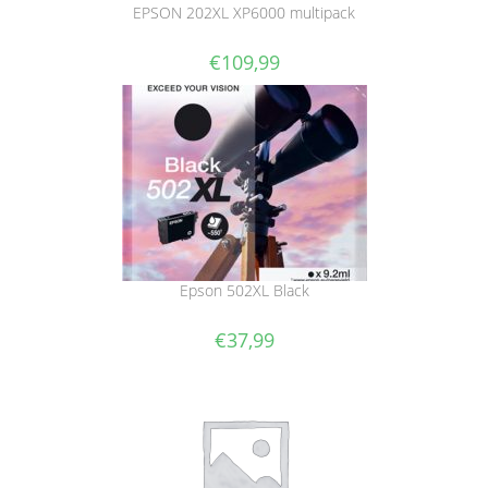
EPSON 202XL XP6000 multipack
€
109,99
Epson 502XL Black
€
37,99