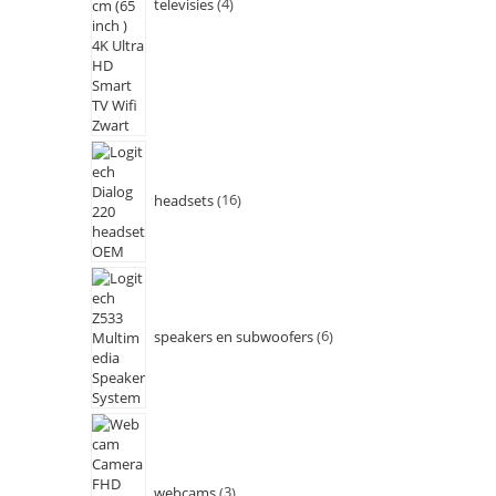
televisies
4
headsets
16
speakers en subwoofers
6
webcams
3