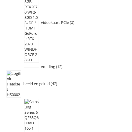
videokaart-PCIe
2
voeding
12
beeld en geluid
47