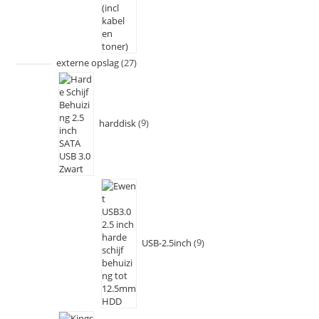
externe opslag
27
harddisk
9
USB-2.5inch
9