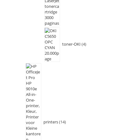
toner-OKI
4
printers
14