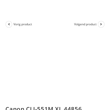
Vorig product
Volgend product
Canon CLI-551M XL 44856