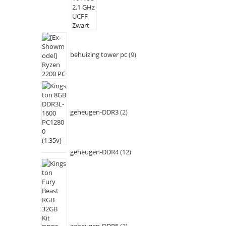
behuizing tower pc
9
geheugen-DDR3
2
geheugen-DDR4
12