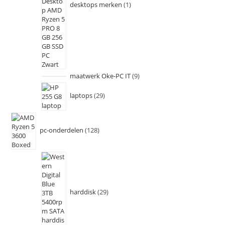
desktops merken
1
maatwerk Oke-PC IT
9
laptops
29
pc-onderdelen
128
harddisk
29