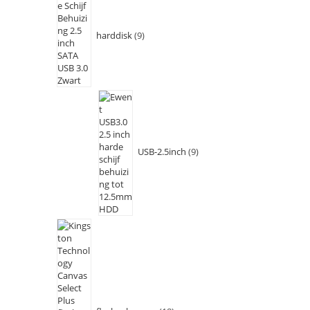
harddisk
9
USB-2.5inch
9