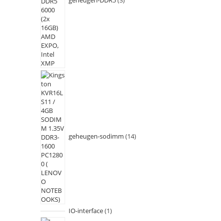
geheugen-DDR5
3
geheugen-sodimm
14
IO-interface
1