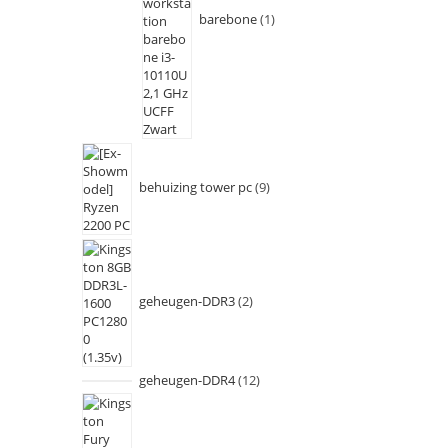
barebone
1
behuizing tower pc
9
geheugen-DDR3
2
geheugen-DDR4
12