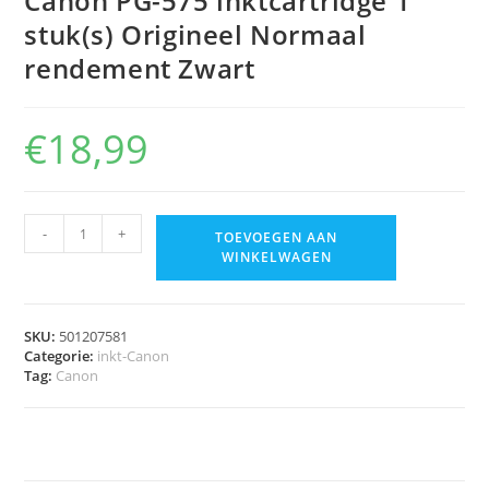
Canon PG-575 inktcartridge 1
stuk(s) Origineel Normaal
rendement Zwart
€
18,99
-
+
TOEVOEGEN AAN
WINKELWAGEN
SKU:
501207581
Categorie:
inkt-Canon
Tag:
Canon