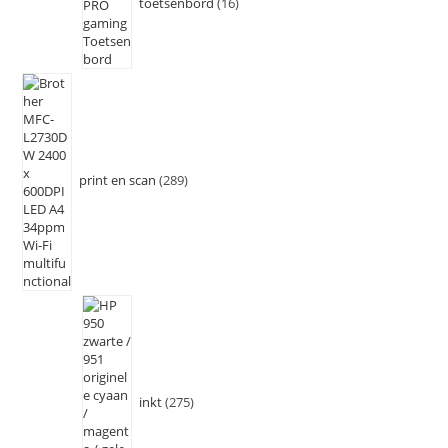
toetsenbord
16
print en scan
289
inkt
275