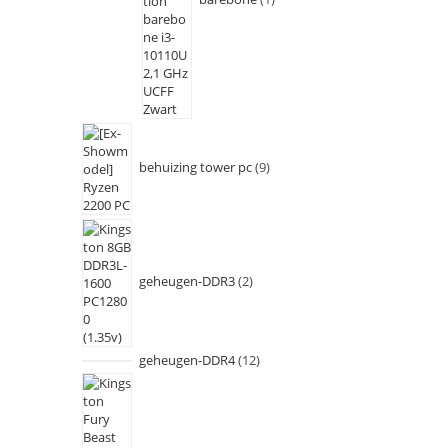
behuizing tower pc
9
geheugen-DDR3
2
geheugen-DDR4
12