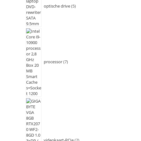
optische drive
5
processor
7
videokaart-PCIe
2