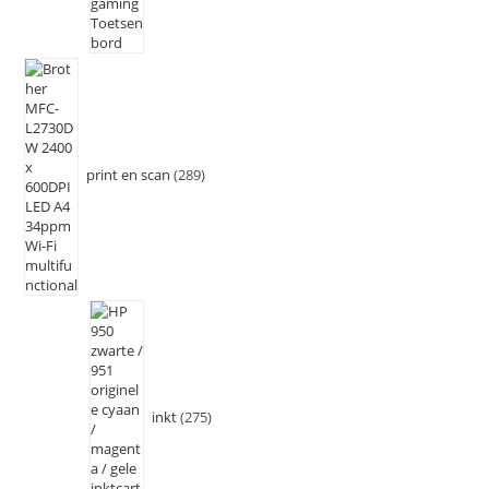
print en scan
289
inkt
275