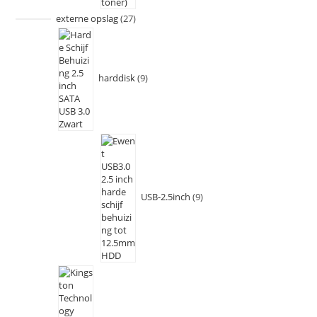
externe opslag
27
harddisk
9
USB-2.5inch
9