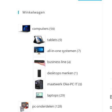
Winkelwagen
computers
59
tablets
9
all-in-one systemen
7
business line
4
desktops merken
1
maatwerk Oke-PC IT
9
laptops
29
B
pc-onderdelen
128
D