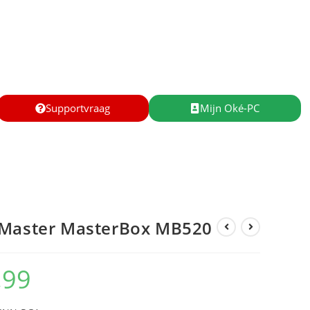
Supportvraag
Mijn Oké-PC
 Master MasterBox MB520
,99