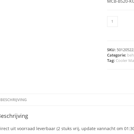
MCB-B520-K
SKU:
50120522
Categorie:
beh
Tag:
Cooler Ma
BESCHRIJVING
eschrijving
irect uit voorraad leverbaar (2 stuks vrij, update vannacht om 01:3