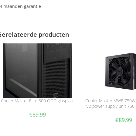
4 maanden garantie
Gerelateerde producten
Cooler Master Elite 500 ODD glasplaat
Cooler Master MWE 750W 
V2 power supply unit 750
€
89,99
€
89,99