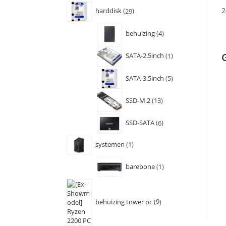
2
harddisk
29
behuizing
4
SATA-2.5inch
1
SATA-3.5inch
5
SSD-M.2
13
SSD-SATA
6
systemen
1
barebone
1
behuizing tower pc
9