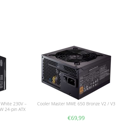
White 230V –
Cooler Master MWE 650 Bronze V2 / V3
 W 24-pin ATX
€
69,99