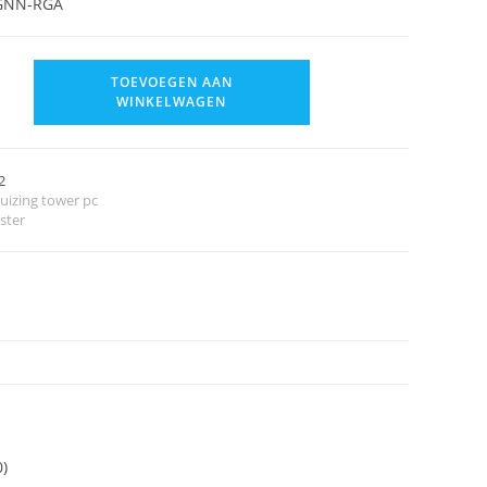
GNN-RGA
TOEVOEGEN AAN
WINKELWAGEN
2
uizing tower pc
ster
0)