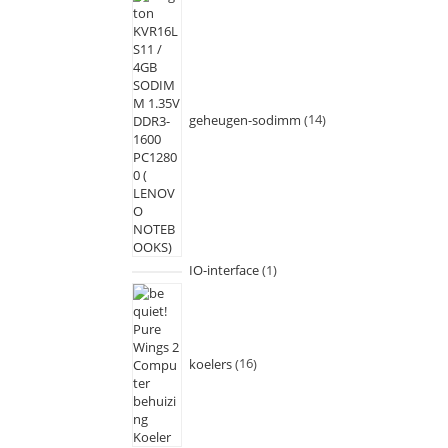
geheugen-sodimm
14
IO-interface
1
koelers
16