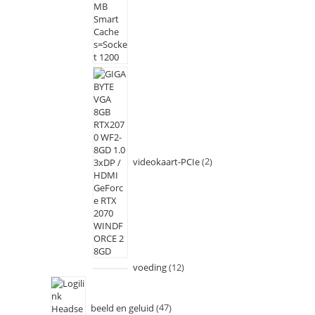
videokaart-PCIe
2
voeding
12
beeld en geluid
47