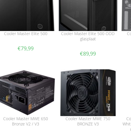
Cooler Master Elite 500
Cooler Master Elite 500 ODD
Co
glasplaat
€
79,99
€
89,99
Cooler Master MWE 650
Cooler Master MWE 750
Co
Bronze V2 / V3
BRONZE V3
Whit