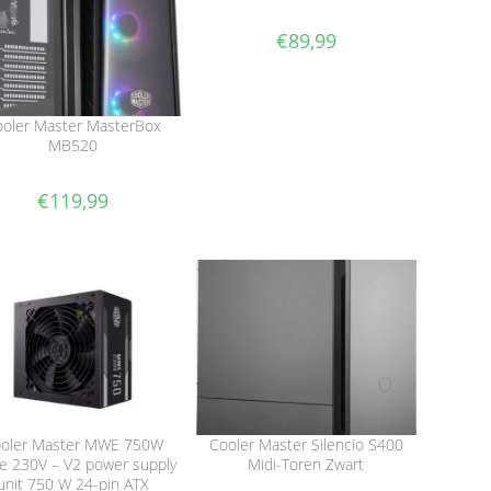
€
89,99
oler Master MasterBox
MB520
€
119,99
oler Master MWE 750W
Cooler Master Silencio S400
e 230V – V2 power supply
Midi-Toren Zwart
unit 750 W 24-pin ATX