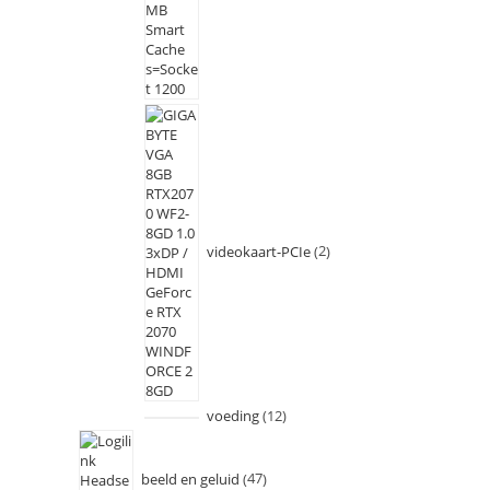
videokaart-PCIe
2
voeding
12
beeld en geluid
47