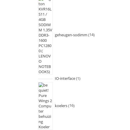
geheugen-sodimm
14
IO-interface
1
koelers
16