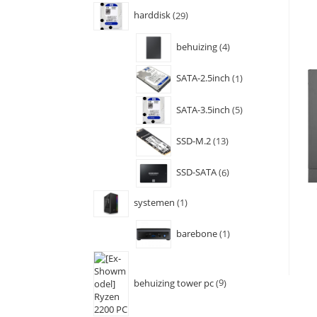
harddisk
29
behuizing
4
SATA-2.5inch
1
SATA-3.5inch
5
SSD-M.2
13
SSD-SATA
6
systemen
1
barebone
1
behuizing tower pc
9