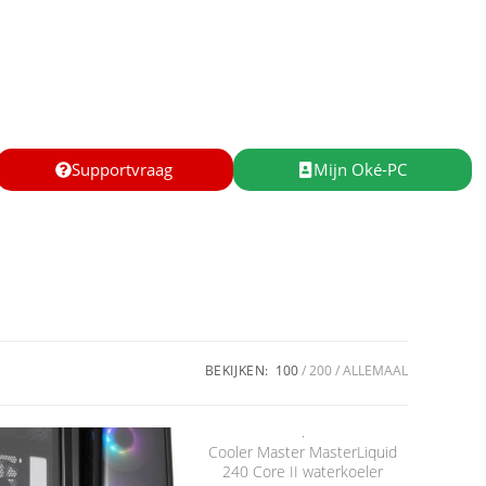
Supportvraag
Mijn Oké-PC
BEKIJKEN:
100
200
ALLEMAAL
Cooler Master MasterLiquid
240 Core II waterkoeler