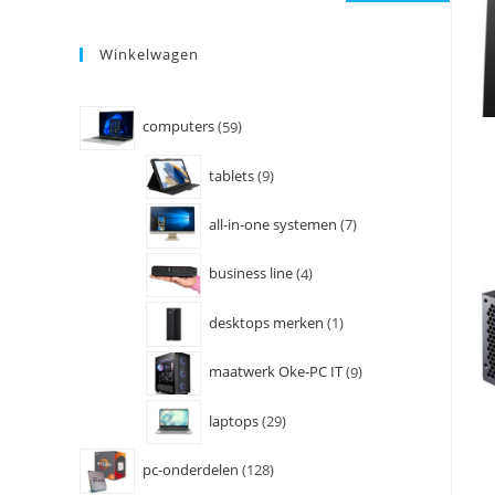
Winkelwagen
computers
59
tablets
9
all-in-one systemen
7
business line
4
desktops merken
1
maatwerk Oke-PC IT
9
laptops
29
pc-onderdelen
128