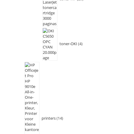
toner-OKI
4
printers
14