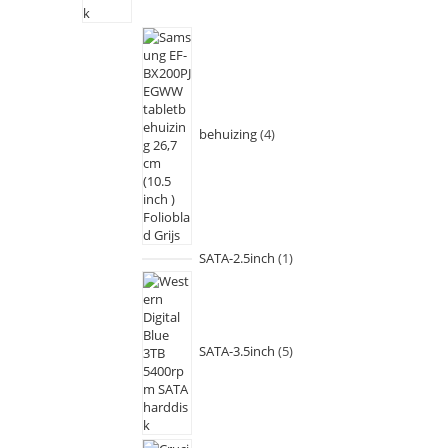
behuizing
4
SATA-2.5inch
1
SATA-3.5inch
5