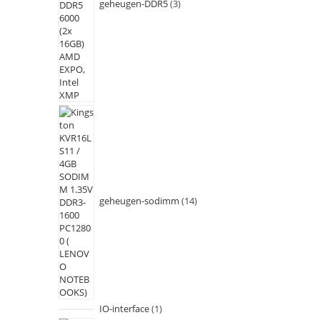
geheugen-DDR5
3
geheugen-sodimm
14
IO-interface
1