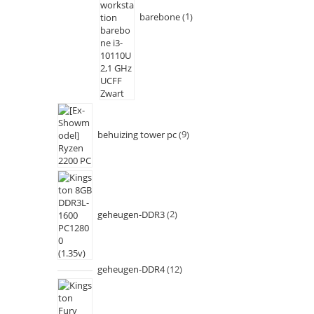
barebone
1
behuizing tower pc
9
geheugen-DDR3
2
geheugen-DDR4
12