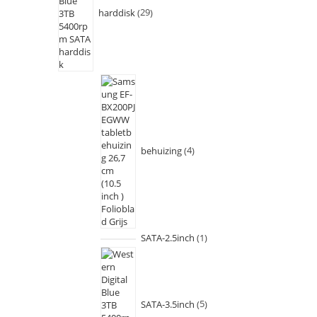
harddisk
29
behuizing
4
SATA-2.5inch
1
SATA-3.5inch
5