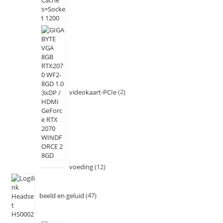
videokaart-PCIe
2
voeding
12
beeld en geluid
47