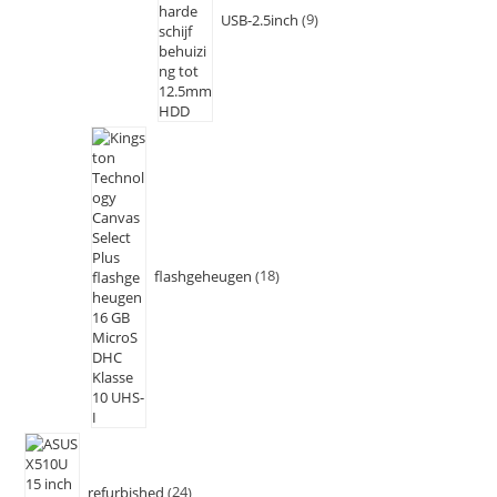
USB-2.5inch
9
flashgeheugen
18
refurbished
24