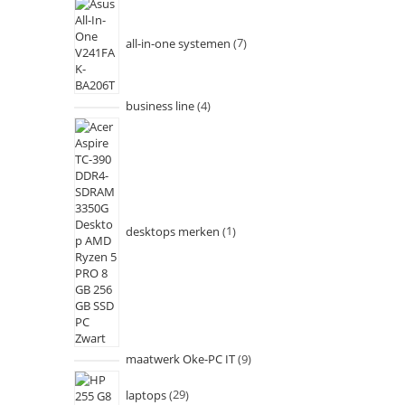
all-in-one systemen
7
business line
4
desktops merken
1
maatwerk Oke-PC IT
9
laptops
29