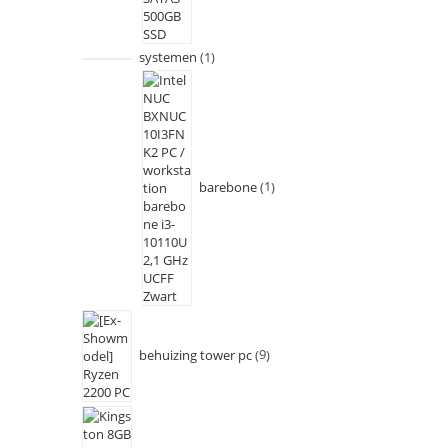
systemen
1
barebone
1
behuizing tower pc
9