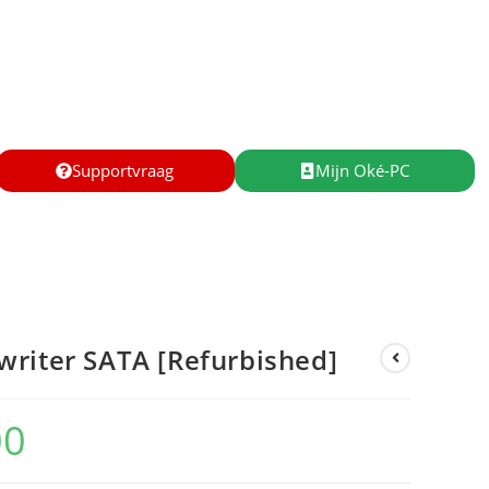
Supportvraag
Mijn Oké-PC
riter SATA [Refurbished]
00