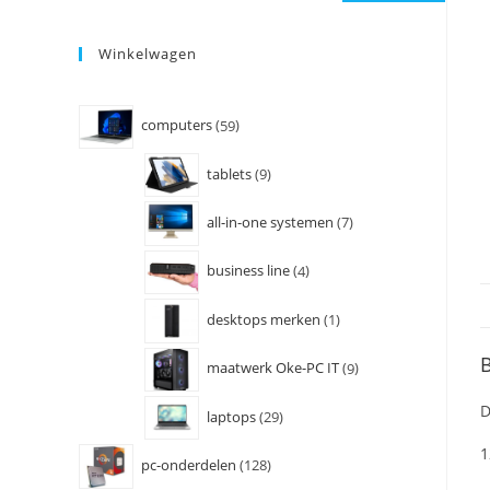
Winkelwagen
computers
59
tablets
9
all-in-one systemen
7
business line
4
desktops merken
1
B
maatwerk Oke-PC IT
9
D
laptops
29
1
pc-onderdelen
128