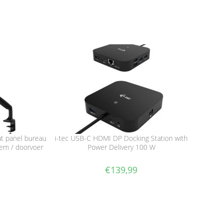
t panel bureau
i-tec USB-C HDMI DP Docking Station with
lem / doorvoer
Power Delivery 100 W
€
139,99