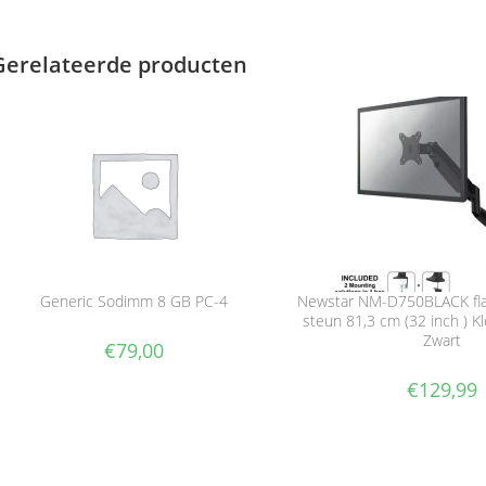
Gerelateerde producten
Generic Sodimm 8 GB PC-4
Newstar NM-D750BLACK fla
steun 81,3 cm (32 inch ) K
Zwart
€
79,00
€
129,99