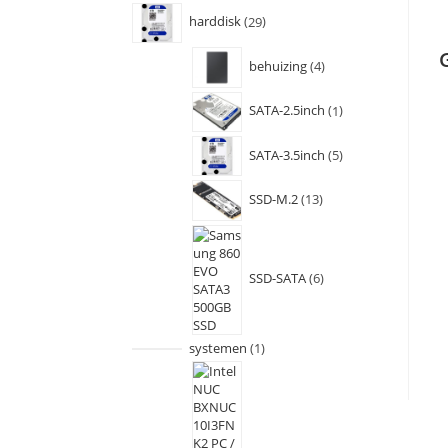
harddisk
29
behuizing
4
SATA-2.5inch
1
SATA-3.5inch
5
SSD-M.2
13
SSD-SATA
6
systemen
1