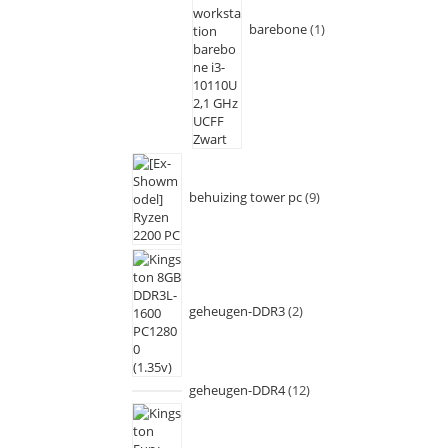
barebone
1
behuizing tower pc
9
geheugen-DDR3
2
geheugen-DDR4
12