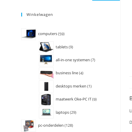
Winkelwagen
computers
59
tablets
9
all-in-one systemen
7
business line
4
desktops merken
1
B
maatwerk Oke-PC IT
9
L
laptops
29
D
pc-onderdelen
128