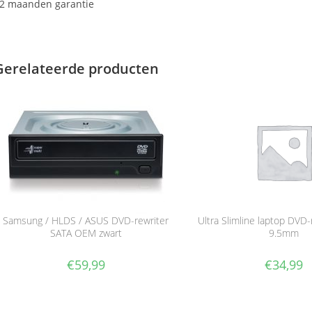
2 maanden garantie
Gerelateerde producten
Samsung / HLDS / ASUS DVD-rewriter
Ultra Slimline laptop DVD
SATA OEM zwart
9.5mm
€
59,99
€
34,99