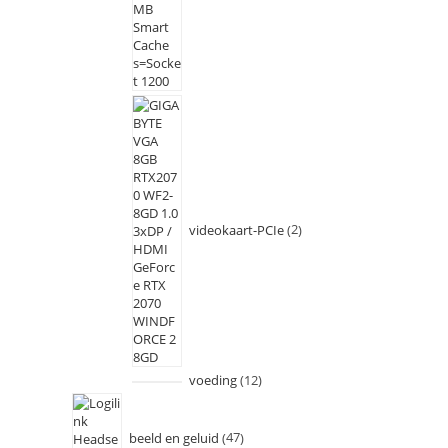
videokaart-PCIe
2
voeding
12
beeld en geluid
47