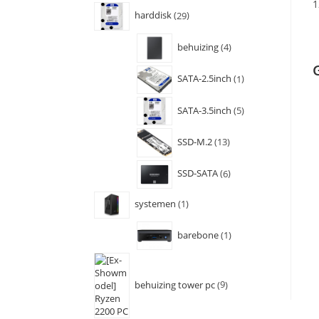
1
harddisk
29
behuizing
4
SATA-2.5inch
1
SATA-3.5inch
5
SSD-M.2
13
SSD-SATA
6
systemen
1
barebone
1
behuizing tower pc
9