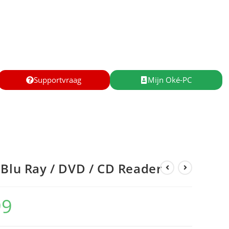
Supportvraag
Mijn Oké-PC
 Blu Ray / DVD / CD Reader
99