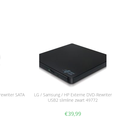
-rewriter SATA
LG / Samsung / HP Externe DVD-Rewriter
USB2 slimline zwart 49772
€
39,99