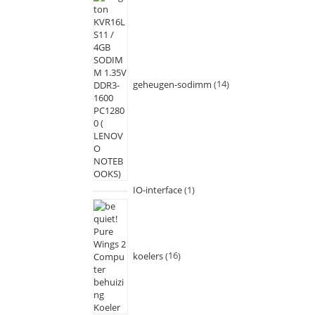
geheugen-sodimm
14
IO-interface
1
koelers
16