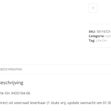
SKU:
50116721
Categorie:
opt
Tag:
Lite-On
BESCHRIJVING
eschrijving
ite-On iHOS104-06
irect uit voorraad leverbaar (1 stuks vrij, update vannacht om 01:3