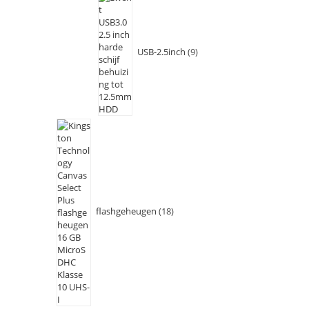
USB-2.5inch
9
flashgeheugen
18