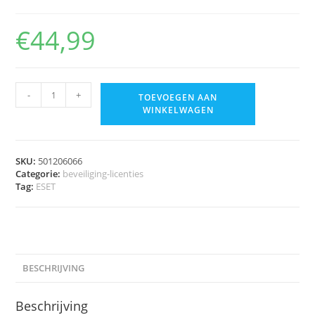
€
44,99
-
+
TOEVOEGEN AAN
WINKELWAGEN
SKU:
501206066
Categorie:
beveiliging-licenties
Tag:
ESET
BESCHRIJVING
Beschrijving