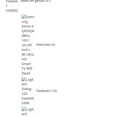
beeld en geluid
47
televisies
4
headsets
16