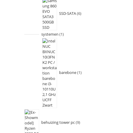
SSD-SATA
6
systemen
1
barebone
1
behuizing tower pc
9