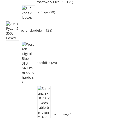
maatwerk Oke-PC IT
9
laptops
29
pc-onderdelen
128
harddisk
29
behuizing
4