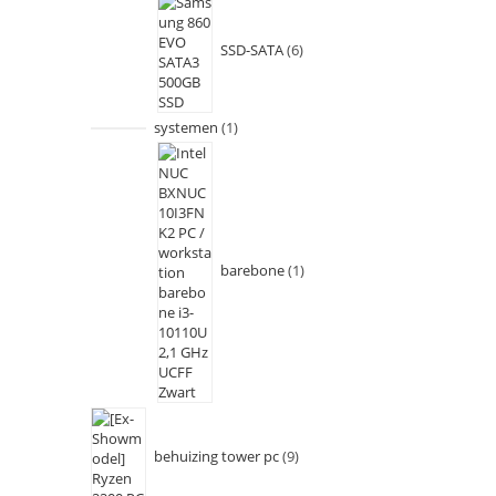
SSD-SATA
6
systemen
1
barebone
1
behuizing tower pc
9