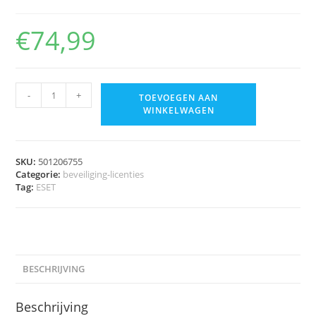
€
74,99
-
+
TOEVOEGEN AAN
WINKELWAGEN
SKU:
501206755
Categorie:
beveiliging-licenties
Tag:
ESET
BESCHRIJVING
Beschrijving