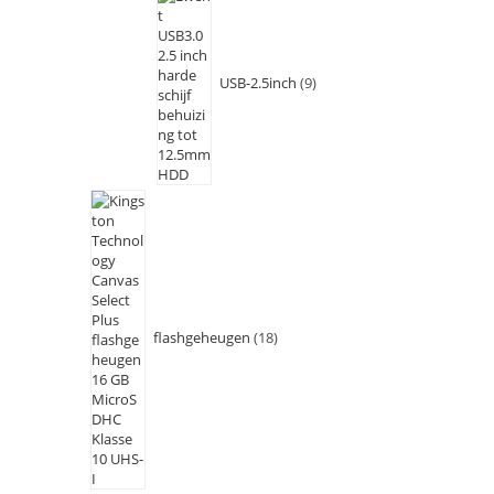
USB-2.5inch
9
flashgeheugen
18