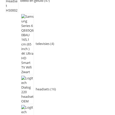
beeld en geluid
47
televisies
4
headsets
16