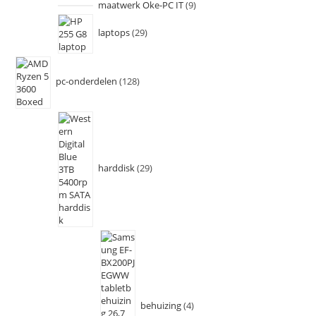
maatwerk Oke-PC IT
9
laptops
29
pc-onderdelen
128
harddisk
29
behuizing
4