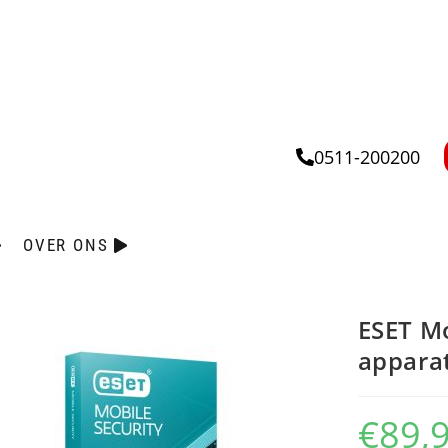
0511-200200
OVER ONS
ESET Mo
appara
€
89,