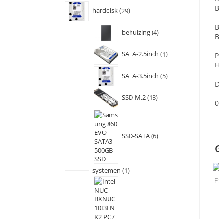
B
harddisk
29
B
behuizing
4
B
SATA-2.5inch
1
P
H
SATA-3.5inch
5
D
SSD-M.2
13
0
SSD-SATA
6
systemen
1
E