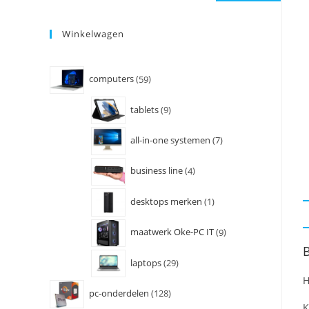
Winkelwagen
computers
59
tablets
9
all-in-one systemen
7
business line
4
desktops merken
1
maatwerk Oke-PC IT
9
B
laptops
29
H
pc-onderdelen
128
K