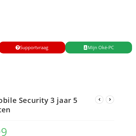
Supportvraag
Mijn Oké-PC
bile Security 3 jaar 5
ten
99