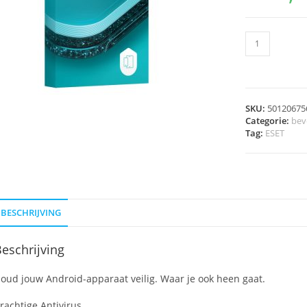
SKU:
50120675
Categorie:
beve
Tag:
ESET
BESCHRIJVING
eschrijving
oud jouw Android-apparaat veilig. Waar je ook heen gaat.
rachtige Antivirus