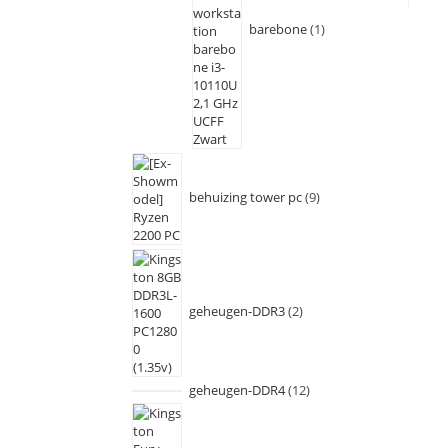
barebone
1
behuizing tower pc
9
geheugen-DDR3
2
geheugen-DDR4
12