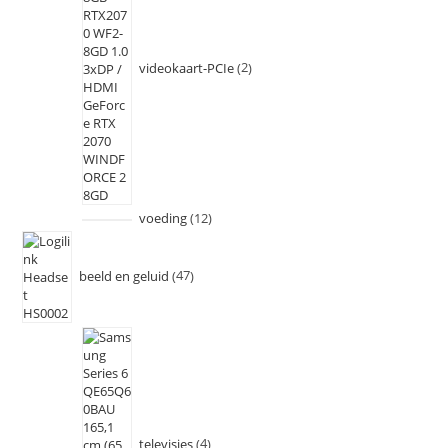
videokaart-PCIe
2
voeding
12
beeld en geluid
47
televisies
4