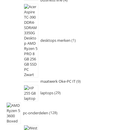
business line
4
desktops merken
1
maatwerk Oke-PC IT
9
laptops
29
pc-onderdelen
128