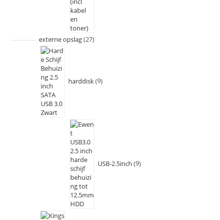
externe opslag
27
harddisk
9
USB-2.5inch
9