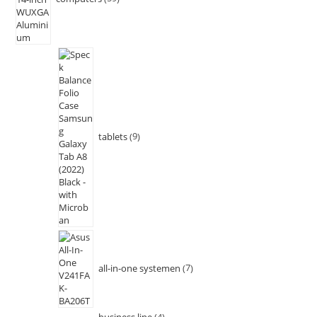
tablets
9
all-in-one systemen
7