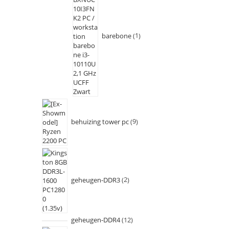
barebone
1
behuizing tower pc
9
geheugen-DDR3
2
geheugen-DDR4
12