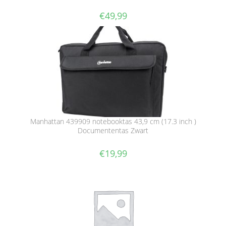
€
49,99
Manhattan 439909 notebooktas 43,9 cm (17.3 inch )
Documententas Zwart
€
19,99