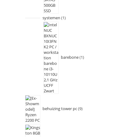
systemen
1
barebone
1
behuizing tower pc
9