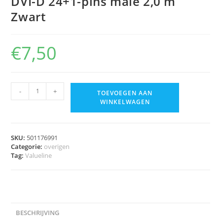
DVI-D 24+1-pins male 2,0 m
Zwart
€
7,50
-
+
TOEVOEGEN AAN
WINKELWAGEN
SKU:
501176991
Categorie:
overigen
Tag:
Valueline
BESCHRIJVING