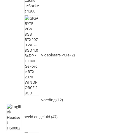
videokaart-PCIe
2
voeding
12
beeld en geluid
47