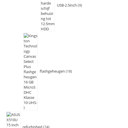
USB-2.5inch
9
flashgeheugen
18
refurbished
24