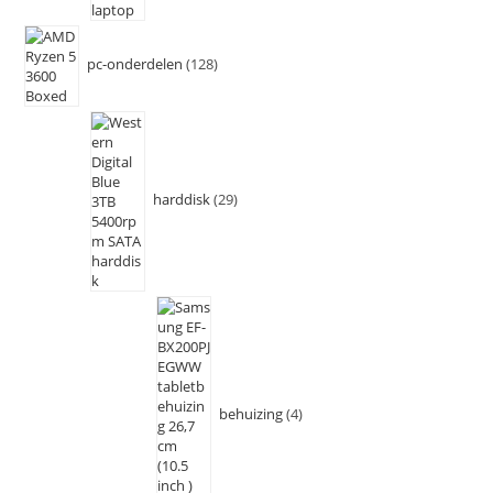
pc-onderdelen
128
harddisk
29
behuizing
4