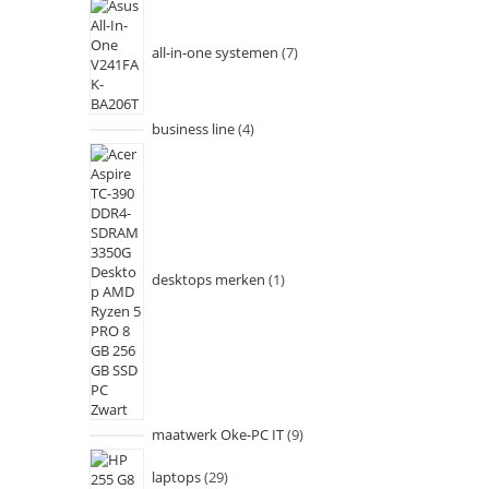
all-in-one systemen
7
business line
4
desktops merken
1
maatwerk Oke-PC IT
9
laptops
29