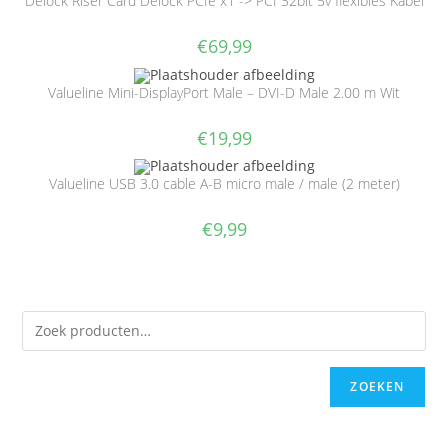
Delock Riser Card Delock PCIe x1 -> PCI 32bit 5v flexibles Kabel
€
69,99
Valueline Mini-DisplayPort Male – DVI-D Male 2.00 m Wit
€
19,99
Valueline USB 3.0 cable A-B micro male / male (2 meter)
€
9,99
ZOEKEN