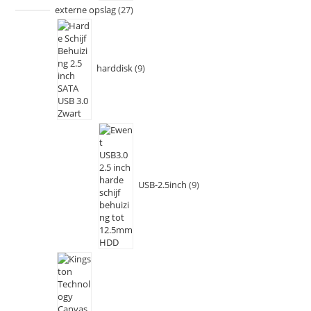
externe opslag
27
harddisk
9
USB-2.5inch
9