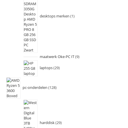
desktops merken
1
maatwerk Oke-PC IT
9
laptops
29
pc-onderdelen
128
harddisk
29