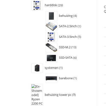
harddisk
29
C
Q
behuizing
4
SATA-2.5inch
1
SATA-3.5inch
5
SSD-M.2
13
SSD-SATA
6
systemen
1
barebone
1
behuizing tower pc
9