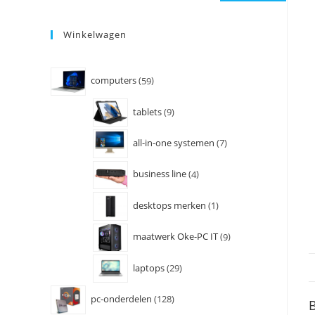
Winkelwagen
computers
59
tablets
9
all-in-one systemen
7
business line
4
desktops merken
1
maatwerk Oke-PC IT
9
laptops
29
pc-onderdelen
128
B