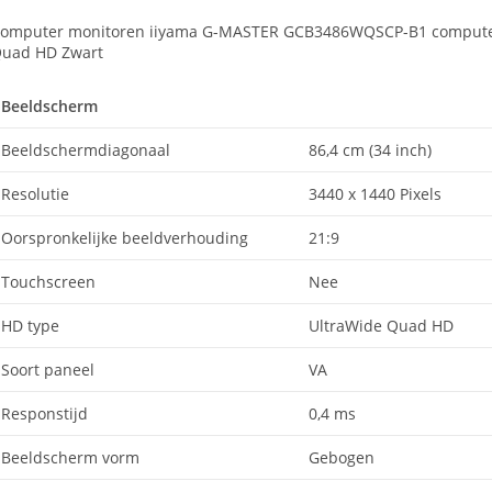
omputer monitoren iiyama G-MASTER GCB3486WQSCP-B1 computer mo
uad HD Zwart
Beeldscherm
Beeldschermdiagonaal
86,4 cm (34 inch)
Resolutie
3440 x 1440 Pixels
Oorspronkelijke beeldverhouding
21:9
Touchscreen
Nee
HD type
UltraWide Quad HD
Soort paneel
VA
Responstijd
0,4 ms
Beeldscherm vorm
Gebogen