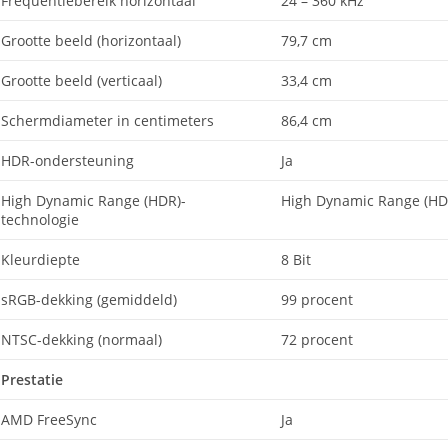
Frequentiebereik horizontaal
24 – 360 kHz
Grootte beeld (horizontaal)
79,7 cm
Grootte beeld (verticaal)
33,4 cm
Schermdiameter in centimeters
86,4 cm
HDR-ondersteuning
Ja
High Dynamic Range (HDR)-
High Dynamic Range (HD
technologie
Kleurdiepte
8 Bit
sRGB-dekking (gemiddeld)
99 procent
NTSC-dekking (normaal)
72 procent
Prestatie
AMD FreeSync
Ja