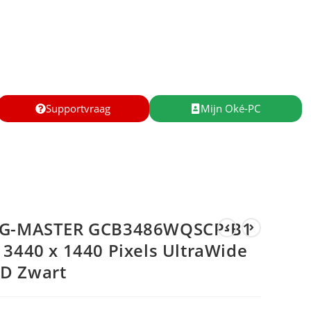
Supportvraag
Mijn Oké-PC
 G-MASTER GCB3486WQSCP-B1
 3440 x 1440 Pixels UltraWide
D Zwart