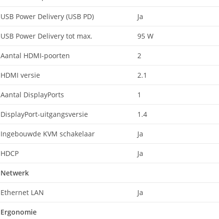
USB Power Delivery (USB PD)
Ja
USB Power Delivery tot max.
95 W
Aantal HDMI-poorten
2
HDMI versie
2.1
Aantal DisplayPorts
1
DisplayPort-uitgangsversie
1.4
Ingebouwde KVM schakelaar
Ja
HDCP
Ja
Netwerk
Ethernet LAN
Ja
Ergonomie