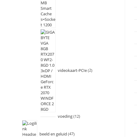
videokaart-PCIe
2
voeding
12
beeld en geluid
47