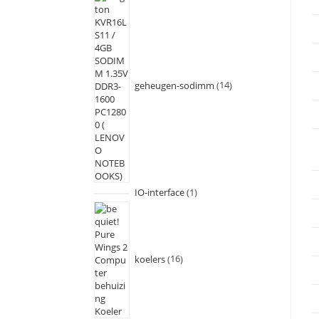
geheugen-sodimm
14
IO-interface
1
koelers
16