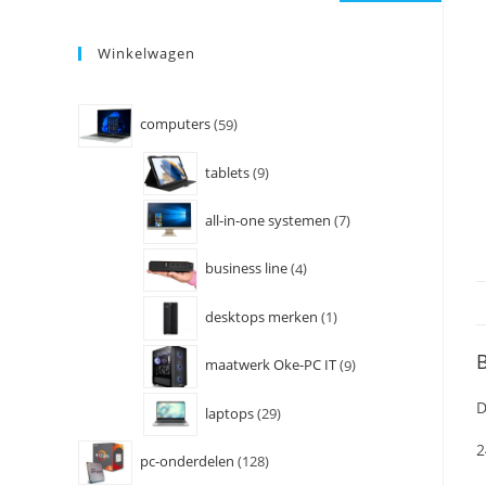
Winkelwagen
computers
59
tablets
9
all-in-one systemen
7
business line
4
desktops merken
1
B
maatwerk Oke-PC IT
9
D
laptops
29
2
pc-onderdelen
128