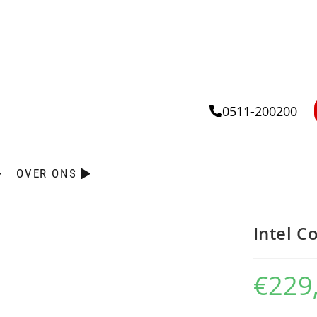
0511-200200
OVER ONS
Intel C
€
229