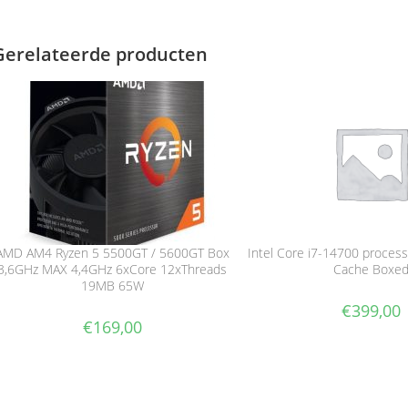
Gerelateerde producten
AMD AM4 Ryzen 5 5500GT / 5600GT Box
Intel Core i7-14700 proce
3,6GHz MAX 4,4GHz 6xCore 12xThreads
Cache Boxe
19MB 65W
€
399,00
€
169,00