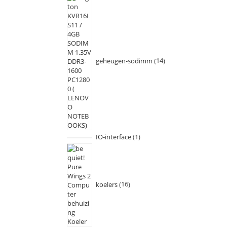
geheugen-sodimm
14
IO-interface
1
koelers
16