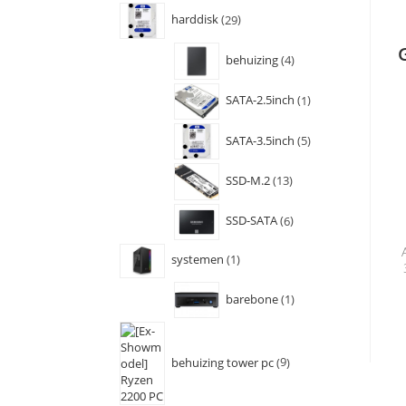
harddisk
29
behuizing
4
SATA-2.5inch
1
SATA-3.5inch
5
SSD-M.2
13
SSD-SATA
6
systemen
1
barebone
1
behuizing tower pc
9