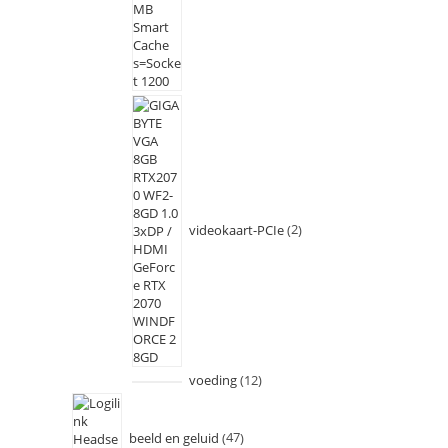
videokaart-PCIe
2
voeding
12
beeld en geluid
47