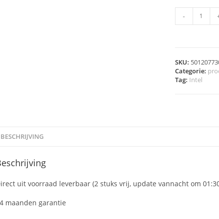
-
SKU:
50120773
Categorie:
pro
Tag:
Intel
BESCHRIJVING
eschrijving
irect uit voorraad leverbaar (2 stuks vrij, update vannacht om 01:3
4 maanden garantie