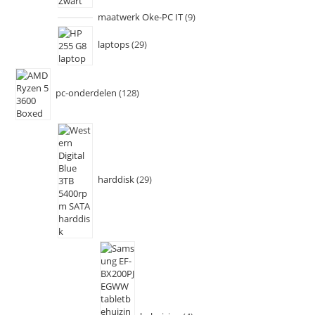
maatwerk Oke-PC IT
9
laptops
29
pc-onderdelen
128
harddisk
29