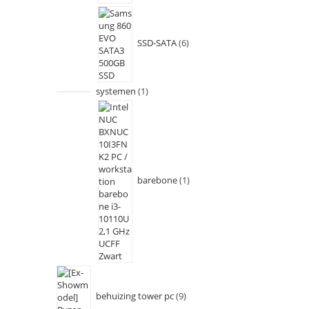
SSD-SATA
6
systemen
1
barebone
1
behuizing tower pc
9