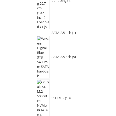
behuizing
4
SATA-2.5inch
1
SATA-3.5inch
5
SSD-M.2
13