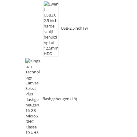
USB-2.5inch
9
flashgeheugen
18