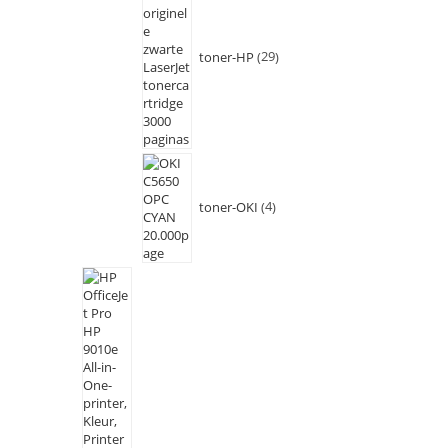
toner-HP
29
toner-OKI
4