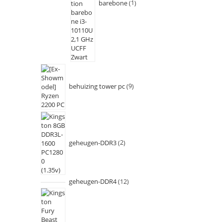
barebone
1
behuizing tower pc
9
geheugen-DDR3
2
geheugen-DDR4
12