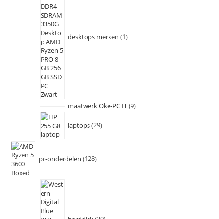
desktops merken
1
maatwerk Oke-PC IT
9
laptops
29
pc-onderdelen
128
harddisk
29