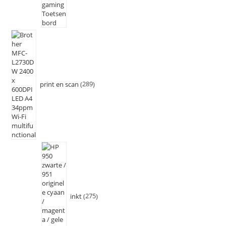
print en scan
289
inkt
275