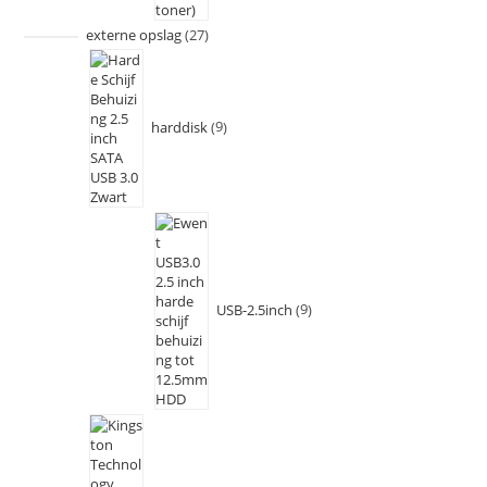
externe opslag
27
harddisk
9
USB-2.5inch
9